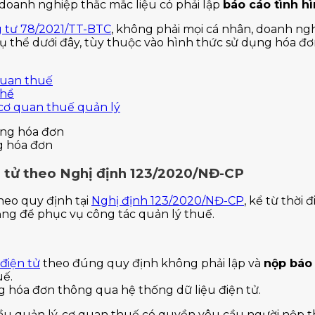
 doanh nghiệp thắc mắc liệu có phải lập
báo cáo tình h
 tư 78/2021/TT-BTC
, không phải mọi cá nhân, doanh ng
 cụ thể dưới đây, tùy thuộc vào hình thức sử dụng hóa đ
quan thuế
thể
cơ quan thuế quản lý
g hóa đơn
n tử theo Nghị định 123/2020/NĐ-CP
theo quy định tại
Nghị định 123/2020/NĐ-CP
, kể từ thời
ạng để phục vụ công tác quản lý thuế.
điện tử
theo đúng quy định không phải lập và
nộp báo 
uế.
g hóa đơn thông qua hệ thống dữ liệu điện tử.
ầu quản lý, cơ quan thuế có quyền yêu cầu người nộp th