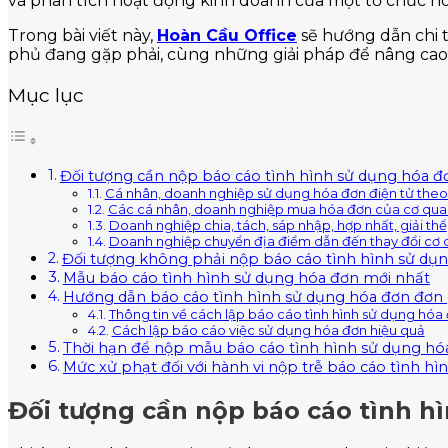
và phân tích hoạt động kinh doanh của một tổ chức ho
Trong bài viết này,
Hoàn Cầu Office
sẽ hướng dẫn chi 
phủ đang gặp phải, cùng những giải pháp để nâng cao 
Mục lục
Đối tượng cần nộp báo cáo tình hình sử dụng hóa đ
Cá nhân, doanh nghiệp sử dụng hóa đơn điện tử the
Các cá nhân, doanh nghiệp mua hóa đơn của cơ qua
Doanh nghiệp chia, tách, sáp nhập, hợp nhất, giải thể
Doanh nghiệp chuyển địa điểm dẫn đến thay đổi cơ q
Đối tượng không phải nộp báo cáo tình hình sử dụ
Mẫu báo cáo tình hình sử dụng hóa đơn mới nhất
Hướng dẫn báo cáo tình hình sử dụng hóa đơn đơn 
Thông tin về cách lập báo cáo tình hình sử dụng hóa
Cách lập báo cáo việc sử dụng hóa đơn hiệu quả
Thời hạn để nộp mẫu báo cáo tình hình sử dụng hó
Mức xử phạt đối với hành vi nộp trễ báo cáo tình h
Đối tượng cần nộp báo cáo tình h