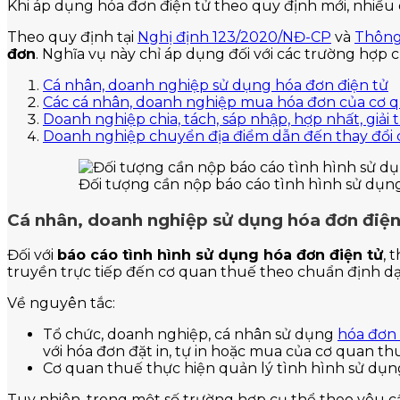
Khi áp dụng hóa đơn điện tử theo quy định mới, nhiều
Theo quy định tại
Nghị định 123/2020/NĐ-CP
và
Thông
đơn
. Nghĩa vụ này chỉ áp dụng đối với các trường hợp
Cá nhân, doanh nghiệp sử dụng hóa đơn điện tử
Các cá nhân, doanh nghiệp mua hóa đơn của cơ 
Doanh nghiệp chia, tách, sáp nhập, hợp nhất, giải 
Doanh nghiệp chuyển địa điểm dẫn đến thay đổi 
Đối tượng cần nộp báo cáo tình hình sử dụn
Cá nhân, doanh nghiệp sử dụng hóa đơn điệ
Đối với
báo cáo tình hình sử dụng hóa đơn điện tử
, 
truyền trực tiếp đến cơ quan thuế theo chuẩn định d
Về nguyên tắc:
Tổ chức, doanh nghiệp, cá nhân sử dụng
hóa đơn 
với hóa đơn đặt in, tự in hoặc mua của cơ quan th
Cơ quan thuế thực hiện quản lý tình hình sử dụn
Tuy nhiên, trong một số trường hợp cụ thể theo yêu c