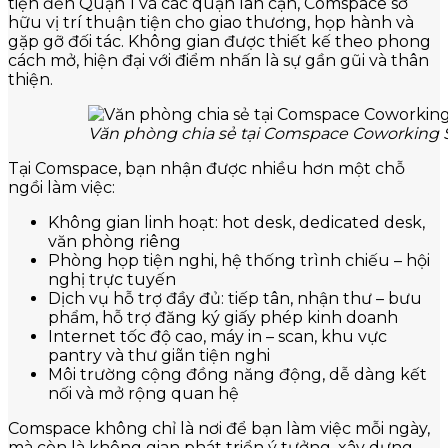
tiện đến Quận 1 và các quận lân cận, Comspace sở
hữu vị trí thuận tiện cho giao thương, họp hành và
gặp gỡ đối tác. Không gian được thiết kế theo phong
cách mở, hiện đại với điểm nhấn là sự gần gũi và thân
thiện.
Văn phòng chia sẻ tại Comspace Coworking S
Tại Comspace, bạn nhận được nhiều hơn một chỗ
ngồi làm việc:
Không gian linh hoạt: hot desk, dedicated desk,
văn phòng riêng
Phòng họp tiện nghi, hệ thống trình chiếu – hội
nghị trực tuyến
Dịch vụ hỗ trợ đầy đủ: tiếp tân, nhận thư – bưu
phẩm, hỗ trợ đăng ký giấy phép kinh doanh
Internet tốc độ cao, máy in – scan, khu vực
pantry và thư giãn tiện nghi
Môi trường cộng đồng năng động, dễ dàng kết
nối và mở rộng quan hệ
Comspace không chỉ là nơi để bạn làm việc mỗi ngày,
mà còn là không gian phát triển ý tưởng, xây dựng