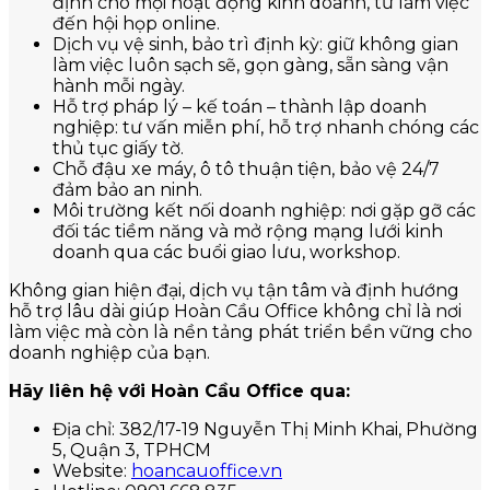
định cho mọi hoạt động kinh doanh, từ làm việc
đến hội họp online.
Dịch vụ vệ sinh, bảo trì định kỳ: giữ không gian
làm việc luôn sạch sẽ, gọn gàng, sẵn sàng vận
hành mỗi ngày.
Hỗ trợ pháp lý – kế toán – thành lập doanh
nghiệp: tư vấn miễn phí, hỗ trợ nhanh chóng các
thủ tục giấy tờ.
Chỗ đậu xe máy, ô tô thuận tiện, bảo vệ 24/7
đảm bảo an ninh.
Môi trường kết nối doanh nghiệp: nơi gặp gỡ các
đối tác tiềm năng và mở rộng mạng lưới kinh
doanh qua các buổi giao lưu, workshop.
Không gian hiện đại, dịch vụ tận tâm và định hướng
hỗ trợ lâu dài giúp Hoàn Cầu Office không chỉ là nơi
làm việc mà còn là nền tảng phát triển bền vững cho
doanh nghiệp của bạn.
Hãy liên hệ với Hoàn Cầu Office qua:
Địa chỉ: 382/17-19 Nguyễn Thị Minh Khai, Phường
5, Quận 3, TPHCM
Website:
hoancauoffice.vn