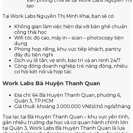
Văn phòng chia sẻ tại Work Labs Nguyễn Thị
tạo
Tại Work Labs Nguyễn Thị Minh Khai, bạn sẽ có:
Không gian làm việc hiện đại với bàn ghế chuẩn
công thái học
Wifi tốc độ cao, máy in – scan – photocopy tiện
dụng
Phòng họp riêng, khu vực tiếp khách, pantry
đầy đủ tiện nghi
Dịch vụ lễ tân, vệ sinh, bảo trì và an ninh 24/7
Cộng đồng doanh nghiệp trẻ năng động, nhiều
cơ hội kết nối và hợp tác
Work Labs Bà Huyện Thanh Quan
Địa chỉ: 64 Bà Huyện Thanh Quan, phường 6,
Quận 3, TP.HCM
Giá thuê: khoảng 2.000.000 VNĐ/chỗ ngồi/tháng
Tọa lạc tại Bà Huyện Thanh Quan – khu vực yên tĩnh,
gần nhiều trường đại học và cơ quan hành chính lớn
tại Quận 3, Work Labs Bà Huyện Thanh Quan là lựa