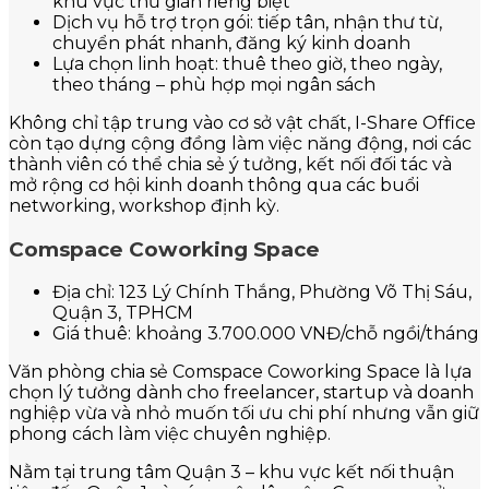
khu vực thư giãn riêng biệt
Dịch vụ hỗ trợ trọn gói: tiếp tân, nhận thư từ,
chuyển phát nhanh, đăng ký kinh doanh
Lựa chọn linh hoạt: thuê theo giờ, theo ngày,
theo tháng – phù hợp mọi ngân sách
Không chỉ tập trung vào cơ sở vật chất, I-Share Office
còn tạo dựng cộng đồng làm việc năng động, nơi các
thành viên có thể chia sẻ ý tưởng, kết nối đối tác và
mở rộng cơ hội kinh doanh thông qua các buổi
networking, workshop định kỳ.
Comspace Coworking Space
Địa chỉ: 123 Lý Chính Thắng, Phường Võ Thị Sáu,
Quận 3, TPHCM
Giá thuê: khoảng 3.700.000 VNĐ/chỗ ngồi/tháng
Văn phòng chia sẻ Comspace Coworking Space là lựa
chọn lý tưởng dành cho freelancer, startup và doanh
nghiệp vừa và nhỏ muốn tối ưu chi phí nhưng vẫn giữ
phong cách làm việc chuyên nghiệp.
Nằm tại trung tâm Quận 3 – khu vực kết nối thuận