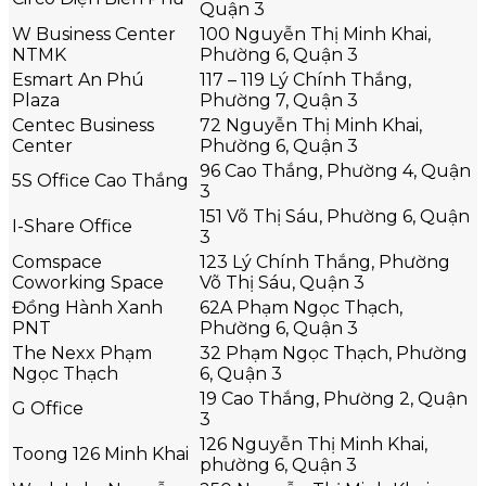
Quận 3
W Business Center
100 Nguyễn Thị Minh Khai,
NTMK
Phường 6, Quận 3
Esmart An Phú
117 – 119 Lý Chính Thắng,
Plaza
Phường 7, Quận 3
Centec Business
72 Nguyễn Thị Minh Khai,
Center
Phường 6, Quận 3
96 Cao Thắng, Phường 4, Quận
5S Office Cao Thắng
3
151 Võ Thị Sáu, Phường 6, Quận
I-Share Office
3
Comspace
123 Lý Chính Thắng, Phường
Coworking Space
Võ Thị Sáu, Quận 3
Đồng Hành Xanh
62A Phạm Ngọc Thạch,
PNT
Phường 6, Quận 3
The Nexx Phạm
32 Phạm Ngọc Thạch, Phường
Ngọc Thạch
6, Quận 3
19 Cao Thắng, Phường 2, Quận
G Office
3
126 Nguyễn Thị Minh Khai,
Toong 126 Minh Khai
phường 6, Quận 3