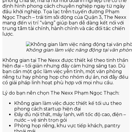
phòng chia sẻ, mà là nơi mỗi doanh nghiệp trẻ có thể
định hình phong cách chuyên nghiệp ngay từ ngày
đầu khởi nghiệp. Tọa lạc trên tuyến đường Phạm
Ngọc Thạch – trái tim sôi động của Quận 3, The Nexx
mang đến vị trí “vàng” giúp bạn dễ dàng kết nối với
trung tâm tài chính, hành chính và các đối tác chiến
lược.
Không gian làm việc năng động tại văn phò
Không gian tại The Nexx được thiết kế theo tinh thần
hiện đại – tối giản nhưng đầy cảm hứng sáng tạo. Dù
bạn cần một góc làm việc yên tĩnh, một văn phòng
riêng tư hay phòng họp cho nhóm dự án, nơi đây đều
có giải pháp linh hoạt phù hợp với mọi nhu cầu.
Lý do bạn nên chọn The Nexx Phạm Ngọc Thạch:
Không gian làm việc được thiết kế tối ưu theo
phong cách startup hiện đại
Đầy đủ nội thất, máy lạnh, wifi tốc độ cao, điện –
nước – vệ sinh trọn gói
Phòng họp riêng, khu vực tiếp khách, pantry
thoải mái