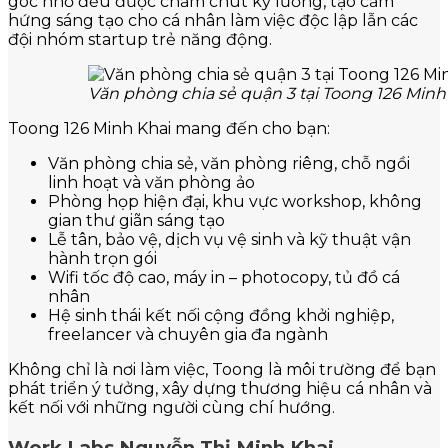
góc nhỏ đều được chăm chút kỹ lưỡng, tạo cảm
hứng sáng tạo cho cá nhân làm việc độc lập lẫn các
đội nhóm startup trẻ năng động.
Văn phòng chia sẻ quận 3 tại Toong 126 Minh 
Toong 126 Minh Khai mang đến cho bạn:
Văn phòng chia sẻ, văn phòng riêng, chỗ ngồi
linh hoạt và văn phòng ảo
Phòng họp hiện đại, khu vực workshop, không
gian thư giãn sáng tạo
Lễ tân, bảo vệ, dịch vụ vệ sinh và kỹ thuật vận
hành trọn gói
Wifi tốc độ cao, máy in – photocopy, tủ đồ cá
nhân
Hệ sinh thái kết nối cộng đồng khởi nghiệp,
freelancer và chuyên gia đa ngành
Không chỉ là nơi làm việc, Toong là môi trường để bạn
phát triển ý tưởng, xây dựng thương hiệu cá nhân và
kết nối với những người cùng chí hướng.
Work Labs Nguyễn Thị Minh Khai