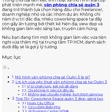
Trong thời đại làm việc linh hoạt và mô hình startup
phát triển mạnh mẽ,
văn phòng chia sẻ quận 3
đang trở thành lựa chọn hàng đầu cho freelancer,
doanh nghiệp nhỏ và các nhóm dự án. Không chỉ
nằm ở vị trí đắc địa, nhiều coworking space tại đây
còn gây ấn tượng bởi thiết kế hiện đại, view đẹp và
không gian làm việc sáng tạo, truyền cảm hứng.
Nếu bạn đang tìm một không gian làm việc vừa tiện
nghi vừa thẩm mỹ tại trung tâm TP.HCM, danh sách
dưới đây sẽ là gợi ý lý tưởng.
Mục lục
Mô hình văn phòng chia sẻ Quận 3 là gì?
Lợi ích của việc thuê văn phòng chia sẻ tại Quận 3
Vị trí chiến lược, kết nối dễ dàng
Chi phí hợp lý, tiện ích đầy đủ
Không gian chuyên nghiệp, kích thích sáng tạo
Top 15+ Coworking Space quận 3 đẹp, sáng tạo
Hoàn Cầu Office
Circo Điện Biên Phủ
W Business Center NTMK