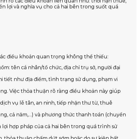
nh rõ các điều khoản liên quan như: thời hạn thuê,
n lợi và nghĩa vụ cho cả hai bên trong suốt quá
 các điều khoản quan trọng không thể thiếu:
: tên cá nhân/tổ chức, địa chỉ trụ sở, người đại
 tiết như địa điểm, tình trạng sử dụng, phạm vi
ồng. Việc thỏa thuận rõ ràng điều khoản này giúp
ch vụ lễ tân, an ninh, tiếp nhận thư từ, thuê
áng, cả năm,…) và phương thức thanh toán (chuyển
lợi hợp pháp của cả hai bên trong quá trình sử
, thỏa thuận chấm dứt sớm hoặc do sự kiện bất