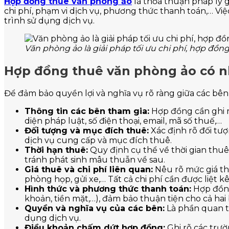
Hợp đồng thuê văn phòng ảo
là thỏa thuận pháp lý 
chi phí, phạm vi dịch vụ, phương thức thanh toán,… Vi
trình sử dụng dịch vụ.
Văn phòng ảo là giải pháp tối ưu chi phí, hợp đồng
Hợp đồng thuê văn phòng ảo có n
Để đảm bảo quyền lợi và nghĩa vụ rõ ràng giữa các bê
Thông tin các bên tham gia:
Hợp đồng cần ghi rõ
diện pháp luật, số điện thoại, email, mã số thuế,…
Đối tượng và mục đích thuê:
Xác định rõ đối tượ
dịch vụ cung cấp và mục đích thuê.
Thời hạn thuê:
Quy định cụ thể về thời gian thuê
tránh phát sinh mâu thuẫn về sau.
Giá thuê và chi phí liên quan:
Nêu rõ mức giá thu
phòng họp, gửi xe,… Tất cả chi phí cần được liệt kê
Hình thức và phương thức thanh toán:
Hợp đồng
khoản, tiền mặt,…), đảm bảo thuận tiện cho cả hai
Quyền và nghĩa vụ của các bên:
Là phần quan tr
dụng dịch vụ.
Điều khoản chấm dứt hợp đồng:
Ghi rõ các trư