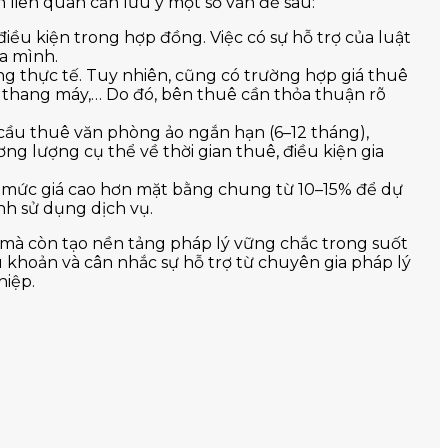
n liên quan cần lưu ý một số vấn đề sau:
điều kiện trong hợp đồng. Việc có sự hỗ trợ của luật
ủa mình.
ng thực tế. Tuy nhiên, cũng có trường hợp giá thuê
 thang máy,… Do đó, bên thuê cần thỏa thuận rõ
ầu thuê văn phòng ảo ngắn hạn (6–12 tháng),
g lượng cụ thể về thời gian thuê, điều kiện gia
a mức giá cao hơn mặt bằng chung từ 10–15% để dự
nh sử dụng dịch vụ.
 mà còn tạo nền tảng pháp lý vững chắc trong suốt
 khoản và cân nhắc sự hỗ trợ từ chuyên gia pháp lý
hiệp.