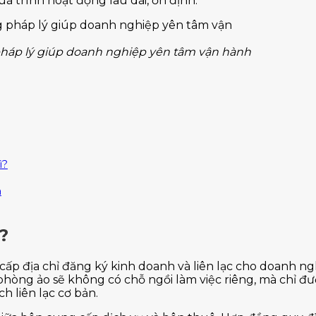
á trình hoạt động lâu dài, ổn định.
háp lý giúp doanh nghiệp yên tâm vận hành
ì?
a
?
ng cấp địa chỉ đăng ký kinh doanh và liên lạc cho doan
hòng ảo sẽ không có chỗ ngồi làm việc riêng, mà chỉ đư
h liên lạc cơ bản.