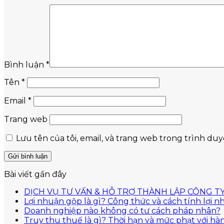
Bình luận
*
Tên
*
Email
*
Trang web
Lưu tên của tôi, email, và trang web trong trình duyệ
Bài viết gần đây
DỊCH VỤ TƯ VẤN & HỖ TRỢ THÀNH LẬP CÔNG TY
Lợi nhuận gộp là gì? Công thức và cách tính lợi 
Doanh nghiệp nào không có tư cách pháp nhân?
Truy thu thuế là gì? Thời hạn và mức phạt với hà