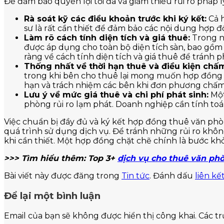
Để đảm bảo quyền lợi tối đa và giảm thiểu rủi ro pháp 
Rà soát kỹ các điều khoản trước khi ký kết:
Cả h
sư là rất cần thiết để đảm bảo các nội dung hợp đ
Làm rõ cách tính diện tích và giá thuê:
Trong nh
được áp dụng cho toàn bộ diện tích sàn, bao gồm
ràng về cách tính diện tích và giá thuê để tránh
Thống nhất về thời hạn thuê và điều kiện chấ
trong khi bên cho thuê lại mong muốn hợp đồng dà
hạn và trách nhiệm các bên khi đơn phương chấ
Lưu ý về mức giá thuê và chi phí phát sinh:
Một
phòng rủi ro lạm phát. Doanh nghiệp cần tính toá
Việc chuẩn bị đầy đủ và ký kết hợp đồng thuê văn ph
quá trình sử dụng dịch vụ. Để tránh những rủi ro khô
khi cần thiết. Một hợp đồng chặt chẽ chính là bước kh
>>> Tìm hiểu thêm: Top 3+
dịch vụ cho thuê văn ph
Bài viết này được đăng trong
Tin tức
. Đánh dấu
liên kế
Để lại một bình luận
Email của bạn sẽ không được hiển thị công khai.
Các t