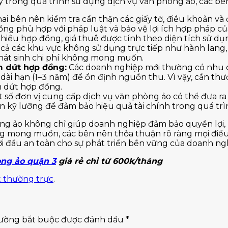
lý trong quá trình sử dụng dịch vụ văn phòng ảo, các bê
ai bên nên kiểm tra cẩn thận các giấy tờ, điều khoản và 
ồng phù hợp với pháp luật và bảo vệ lợi ích hợp pháp c
iều hợp đồng, giá thuê được tính theo diện tích sử dụ
 cả các khu vực không sử dụng trực tiếp như hành lang,
 phát sinh chi phí không mong muốn.
m dứt hợp đồng:
Các doanh nghiệp mới thường có nhu c
i hạn (1–3 năm) để ổn định nguồn thu. Vì vậy, cần thươn
m dứt hợp đồng.
 số đơn vị cung cấp dịch vụ văn phòng ảo có thể đưa r
n kỹ lưỡng để đảm bảo hiệu quả tài chính trong quá trì
òng ảo không chỉ giúp doanh nghiệp đảm bảo quyền lợi,
ng mong muốn, các bên nên thỏa thuận rõ ràng mọi điều
ởi đầu an toàn cho sự phát triển bền vững của doanh ng
òng ảo quận 3
giá rẻ chỉ từ 600k/tháng
t thường trực
.
rường bắt buộc được đánh dấu
*