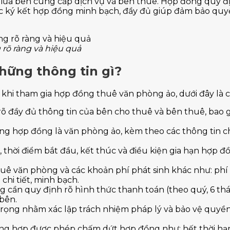
giữa bên cung cấp dịch vụ và bên thuê. Hợp đồng quy đị
ệc ký kết hợp đồng minh bạch, đầy đủ giúp đảm bảo quyề
 rõ ràng và hiệu quả
hững thông tin gì?
n khi tham gia hợp đồng thuê văn phòng ảo, dưới đây là
 đầy đủ thông tin của bên cho thuê và bên thuê, bao gồm
ng hợp đồng là văn phòng ảo, kèm theo các thông tin chi
, thời điểm bắt đầu, kết thúc và điều kiện gia hạn hợp đ
ê văn phòng và các khoản phí phát sinh khác như: phí dị
 chi tiết, minh bạch.
 cần quy định rõ hình thức thanh toán (theo quý, 6 th
 bên.
ọng nhằm xác lập trách nhiệm pháp lý và bảo vệ quyền 
ờng hợp được phép chấm dứt hợp đồng như: hết thời hạn