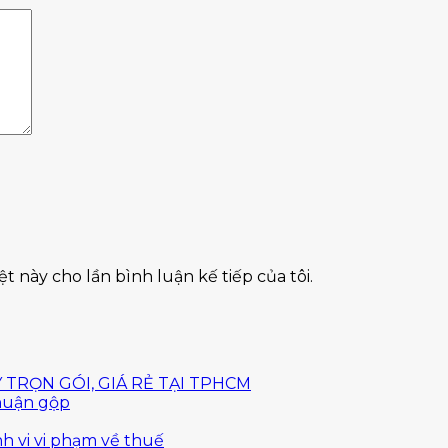
t này cho lần bình luận kế tiếp của tôi.
Không
 TRỌN GÓI, GIÁ RẺ TẠI TPHCM
Không
có
nhuận gộp
Không
có
bình
có
bình
Không
luận
nh vi vi phạm về thuế