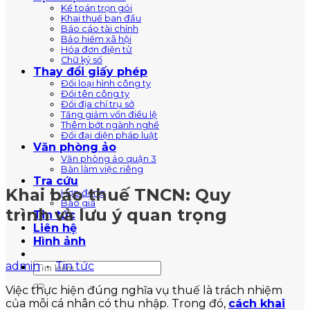
Kế toán trọn gói
Khai thuế ban đầu
Báo cáo tài chính
Bảo hiểm xã hội
Hóa đơn điện tử
Chữ ký số
Thay đổi giấy phép
Đổi loại hình công ty
Đổi tên công ty
Đổi địa chỉ trụ sở
Tăng giảm vốn điều lệ
Thêm bớt ngành nghề
Đổi đại diện pháp luật
Văn phòng ảo
Văn phòng ảo quận 3
Bàn làm việc riêng
Tra cứu
Khai báo thuế TNCN: Quy
Hợp đồng
Báo giá
trình và lưu ý quan trọng
Tin tức
Liên hệ
Hình ảnh
admin
•
Tin tức
Việc thực hiện đúng nghĩa vụ thuế là trách nhiệm
của mỗi cá nhân có thu nhập. Trong đó,
cách khai