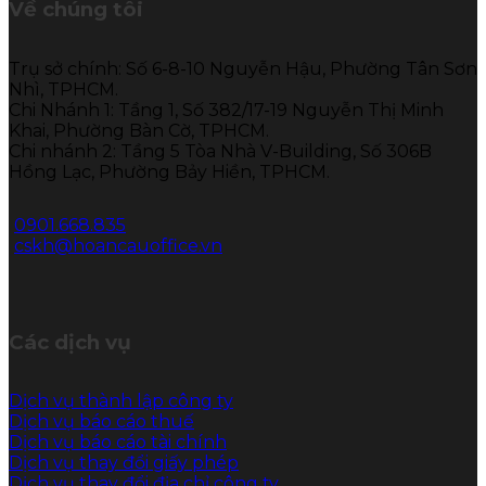
Về chúng tôi
Trụ sở chính: Số 6-8-10 Nguyễn Hậu, Phường Tân Sơn
Nhì, TPHCM.
Chi Nhánh 1: Tầng 1, Số 382/17-19 Nguyễn Thị Minh
Khai, Phường Bàn Cờ, TPHCM.
Chi nhánh 2: Tầng 5 Tòa Nhà V-Building, Số 306B
Hồng Lạc, Phường Bảy Hiền, TPHCM.
0901.668.835
cskh@hoancauoffice.vn
Các dịch vụ
Dịch vụ thành lập công ty
Dịch vụ báo cáo thuế
Dịch vụ báo cáo tài chính
Dịch vụ thay đổi giấy phép
Dịch vụ thay đổi địa chỉ công ty