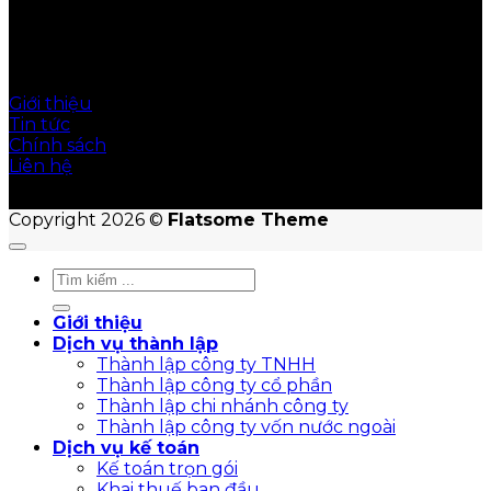
© Hoàn Cầu Office giữ bản quyền nội dung trên
website này
Giới thiệu
Tin tức
Chính sách
Liên hệ
Copyright 2026 ©
Flatsome Theme
Giới thiệu
Dịch vụ thành lập
Thành lập công ty TNHH
Thành lập công ty cổ phần
Thành lập chi nhánh công ty
Thành lập công ty vốn nước ngoài
Dịch vụ kế toán
Kế toán trọn gói
Khai thuế ban đầu