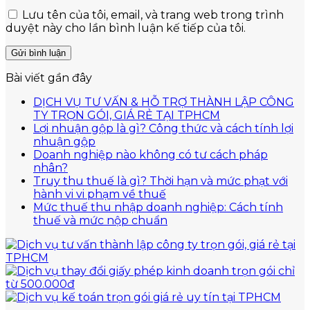
Lưu tên của tôi, email, và trang web trong trình
duyệt này cho lần bình luận kế tiếp của tôi.
Bài viết gần đây
DỊCH VỤ TƯ VẤN & HỖ TRỢ THÀNH LẬP CÔNG
Không
TY TRỌN GÓI, GIÁ RẺ TẠI TPHCM
có
Lợi nhuận gộp là gì? Công thức và cách tính lợi
Không
bình
nhuận gộp
có
luận
Doanh nghiệp nào không có tư cách pháp
ở
Không
bình
nhân?
DỊCH
có
luận
Truy thu thuế là gì? Thời hạn và mức phạt với
ở
VỤ
bình
Không
hành vi vi phạm về thuế
Lợi
TƯ
luận
có
Mức thuế thu nhập doanh nghiệp: Cách tính
ở
nhuận
VẤN
bình
Không
thuế và mức nộp chuẩn
Doanh
gộp
&
luận
có
nghiệp
là
ở
HỖ
bình
nào
gì?
Truy
TRỢ
luận
không
Công
thu
ở
THÀNH
có
thức
thuế
Mức
LẬP
tư
và
là
thuế
CÔNG