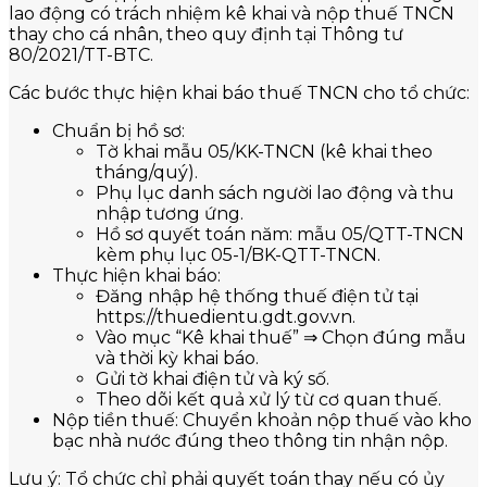
lao động có trách nhiệm kê khai và nộp thuế TNCN
thay cho cá nhân, theo quy định tại Thông tư
80/2021/TT-BTC.
Các bước thực hiện khai báo thuế TNCN cho tổ chức:
Chuẩn bị hồ sơ:
Tờ khai mẫu 05/KK-TNCN (kê khai theo
tháng/quý).
Phụ lục danh sách người lao động và thu
nhập tương ứng.
Hồ sơ quyết toán năm: mẫu 05/QTT-TNCN
kèm phụ lục 05-1/BK-QTT-TNCN.
Thực hiện khai báo:
Đăng nhập hệ thống thuế điện tử tại
https://thuedientu.gdt.gov.vn.
Vào mục “Kê khai thuế” ⇒ Chọn đúng mẫu
và thời kỳ khai báo.
Gửi tờ khai điện tử và ký số.
Theo dõi kết quả xử lý từ cơ quan thuế.
Nộp tiền thuế: Chuyển khoản nộp thuế vào kho
bạc nhà nước đúng theo thông tin nhận nộp.
Lưu ý: Tổ chức chỉ phải quyết toán thay nếu có ủy