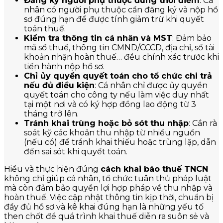
Đăng ký người phụ thuộc đúng thời điểm
: Cá
nhân có người phụ thuộc cần đăng ký và nộp hồ
sơ đúng hạn để được tính giảm trừ khi quyết
toán thuế.
Kiểm tra thông tin cá nhân và MST
: Đảm bảo
mã số thuế, thông tin CMND/CCCD, địa chỉ, số tài
khoản nhận hoàn thuế… đều chính xác trước khi
tiến hành nộp hồ sơ.
Chỉ ủy quyền quyết toán cho tổ chức chi trả
nếu đủ điều kiện
: Cá nhân chỉ được ủy quyền
quyết toán cho công ty nếu làm việc duy nhất
tại một nơi và có ký hợp đồng lao động từ 3
tháng trở lên.
Tránh khai trùng hoặc bỏ sót thu nhập
: Cần rà
soát kỹ các khoản thu nhập từ nhiều nguồn
(nếu có) để tránh khai thiếu hoặc trùng lặp, dẫn
đến sai sót khi quyết toán.
Hiểu và thực hiện đúng
cách khai báo thuế TNCN
không chỉ giúp cá nhân, tổ chức tuân thủ pháp luật
mà còn đảm bảo quyền lợi hợp pháp về thu nhập và
hoàn thuế. Việc cập nhật thông tin kịp thời, chuẩn bị
đầy đủ hồ sơ và kê khai đúng hạn là những yếu tố
then chốt để quá trình khai thuế diễn ra suôn sẻ và