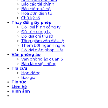
Báo cáo tài chính
Bảo hiểm xã hội
Hóa đơn điện tử
Chữ ký số
Thay đổi giấy phép
Đổi loại hình công ty
Đổi tên công ty
Đổi địa chỉ trụ sở
Tăng giảm vốn điều lệ
Thêm bớt ngành nghề
Đổi đại diện pháp luật
Văn phòng ảo
Văn phòng ảo quận 3
Bàn làm việc riêng
Tra cứu
Hợp đồng
Báo giá
Tin tức
Liên hệ
Hình ảnh