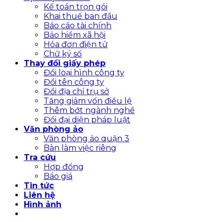
Kế toán trọn gói
Khai thuế ban đầu
Báo cáo tài chính
Bảo hiểm xã hội
Hóa đơn điện tử
Chữ ký số
Thay đổi giấy phép
Đổi loại hình công ty
Đổi tên công ty
Đổi địa chỉ trụ sở
Tăng giảm vốn điều lệ
Thêm bớt ngành nghề
Đổi đại diện pháp luật
Văn phòng ảo
Văn phòng ảo quận 3
Bàn làm việc riêng
Tra cứu
Hợp đồng
Báo giá
Tin tức
Liên hệ
Hình ảnh