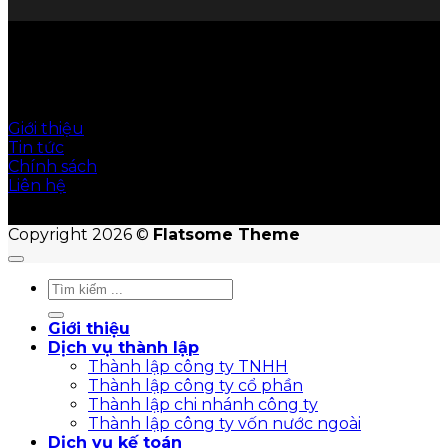
© Hoàn Cầu Office giữ bản quyền nội dung trên
website này
Giới thiệu
Tin tức
Chính sách
Liên hệ
Copyright 2026 ©
Flatsome Theme
Giới thiệu
Dịch vụ thành lập
Thành lập công ty TNHH
Thành lập công ty cổ phần
Thành lập chi nhánh công ty
Thành lập công ty vốn nước ngoài
Dịch vụ kế toán