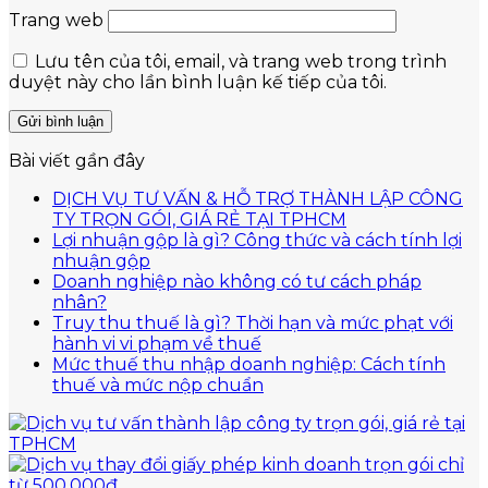
Trang web
Lưu tên của tôi, email, và trang web trong trình
duyệt này cho lần bình luận kế tiếp của tôi.
Bài viết gần đây
DỊCH VỤ TƯ VẤN & HỖ TRỢ THÀNH LẬP CÔNG
Không
TY TRỌN GÓI, GIÁ RẺ TẠI TPHCM
có
Lợi nhuận gộp là gì? Công thức và cách tính lợi
Không
bình
nhuận gộp
có
luận
Doanh nghiệp nào không có tư cách pháp
ở
Không
bình
nhân?
DỊCH
có
luận
Truy thu thuế là gì? Thời hạn và mức phạt với
ở
VỤ
bình
Không
hành vi vi phạm về thuế
Lợi
TƯ
luận
có
Mức thuế thu nhập doanh nghiệp: Cách tính
ở
nhuận
VẤN
bình
Không
thuế và mức nộp chuẩn
Doanh
gộp
&
luận
có
nghiệp
là
ở
HỖ
bình
nào
gì?
Truy
TRỢ
luận
không
Công
thu
ở
THÀNH
có
thức
thuế
Mức
LẬP