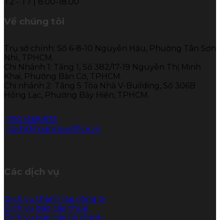
T2 - T7 | 8.00-18.00
Về chúng tôi
Trụ sở chính: Số 6-8-10 Nguyễn Hậu, Phường Tân Sơn
Nhì, TPHCM.
Chi Nhánh 1: Tầng 1, Số 382/17-19 Nguyễn Thị Minh
Khai, Phường Bàn Cờ, TPHCM.
Chi nhánh 2: Tầng 5 Tòa Nhà V-Building, Số 306B
Hồng Lạc, Phường Bảy Hiền, TPHCM.
0901.668.835
cskh@hoancauoffice.vn
Các dịch vụ
Dịch vụ thành lập công ty
Dịch vụ báo cáo thuế
Dịch vụ báo cáo tài chính