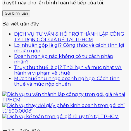
duyệt này cho lần bình luận kế tiếp của tôi.
Bài viết gần đây
DỊCH VỤ TƯ VẤN & HỖ TRỢ THÀNH LẬP CÔNG
Không
TY TRỌN GÓI, GIÁ RẺ TẠI TPHCM
có
Lợi nhuận gộp là gì? Công thức và cách tính lợi
Không
bình
nhuận gộp
có
luận
Doanh nghiệp nào không có tư cách pháp
ở
Không
bình
nhân?
DỊCH
có
luận
Truy thu thuế là gì? Thời hạn và mức phạt với
ở
VỤ
bình
Không
hành vi vi phạm về thuế
Lợi
TƯ
luận
có
Mức thuế thu nhập doanh nghiệp: Cách tính
ở
nhuận
VẤN
bình
Không
thuế và mức nộp chuẩn
Doanh
gộp
&
luận
có
nghiệp
là
ở
HỖ
bình
nào
gì?
Truy
TRỢ
luận
không
Công
thu
ở
THÀNH
có
thức
thuế
Mức
LẬP
tư
và
là
thuế
CÔNG
cách
cách
gì?
thu
TY
pháp
tính
Thời
nhập
TRỌN