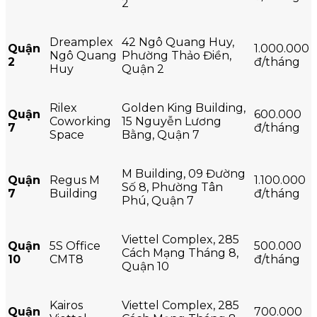
2
Dreamplex
42 Ngô Quang Huy,
Quận
1.000.000
Ngô Quang
Phường Thảo Điền,
2
đ/tháng
Huy
Quận 2
Rilex
Golden King Building,
Quận
600.000
Coworking
15 Nguyễn Lương
7
đ/tháng
Space
Bằng, Quận 7
M Building, 09 Đường
Quận
Regus M
1.100.000
Số 8, Phường Tân
7
Building
đ/tháng
Phú, Quận 7
Viettel Complex, 285
Quận
5S Office
500.000
Cách Mạng Tháng 8,
10
CMT8
đ/tháng
Quận 10
Kairos
Viettel Complex, 285
Quận
700.000