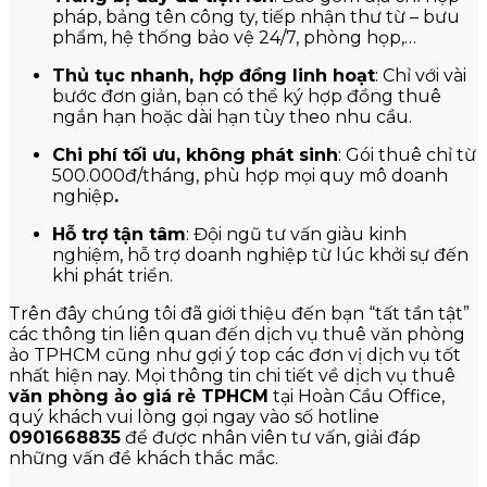
pháp, bảng tên công ty, tiếp nhận thư từ – bưu
phẩm, hệ thống bảo vệ 24/7, phòng họp,…
Thủ tục nhanh, hợp đồng linh hoạt
: Chỉ với vài
bước đơn giản, bạn có thể ký hợp đồng thuê
ngắn hạn hoặc dài hạn tùy theo nhu cầu.
Chi phí tối ưu, không phát sinh
: Gói thuê chỉ từ
500.000đ/tháng, phù hợp mọi quy mô doanh
nghiệp
.
Hỗ trợ tận tâm
: Đội ngũ tư vấn giàu kinh
nghiệm, hỗ trợ doanh nghiệp từ lúc khởi sự đến
khi phát triển.
Trên đây chúng tôi đã giới thiệu đến bạn “tất tần tật”
các thông tin liên quan đến dịch vụ thuê văn phòng
ảo TPHCM cũng như gợi ý top các đơn vị dịch vụ tốt
nhất hiện nay. Mọi thông tin chi tiết về dịch vụ thuê
văn phòng ảo giá rẻ TPHCM
tại Hoàn Cầu Office,
quý khách vui lòng gọi ngay vào số hotline
0901668835
để được nhân viên tư vấn, giải đáp
những vấn đề khách thắc mắc.