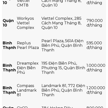
Viettel
Cách Mạng Tháng 8,
10
đ/tháng
CMT8
Quận 10
Workyos
Viettel Complex, 285
Quận
790.000
Viettel
Cách Mạng Tháng 8,
10
đ/tháng
Complex
Quận 10
Pearl Plaza, 561A Điện
Bình
Replus
595.000
Biên Phủ, Quận Bình
Thạnh
Pearl Plaza
đ/tháng
Thạnh
Dreamplex
195 Điện Biên Phủ,
Bình
1.000.000
Điện Biên
Phường 15, Quận Bình
Thạnh
đ/tháng
Phủ
Thạnh
Compass
Landmark 81, 772 Điện
Bình
1.200.000
Landmark
Biên Phủ, Quận Bình
Thạnh
đ/tháng
81
Thạnh