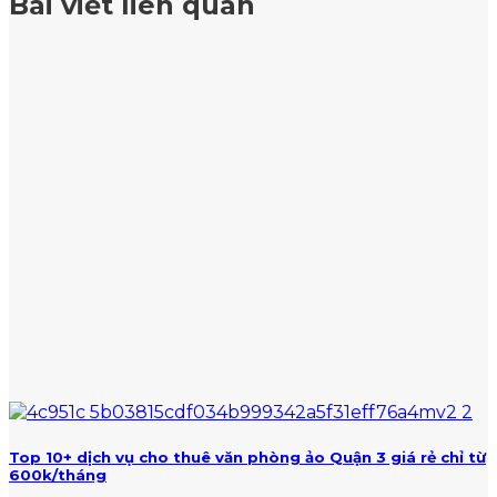
Bài viết liên quan
nhân?
lợi
hạn
doanh
GÓI,
nhuận
và
nghiệp:
GIÁ
gộp
mức
Cách
RẺ
phạt
tính
TẠI
với
thuế
TPHCM
hành
và
vi
mức
vi
nộp
phạm
chuẩn
về
thuế
Top 10+ dịch vụ cho thuê văn phòng ảo Quận 3 giá rẻ chỉ từ
600k/tháng