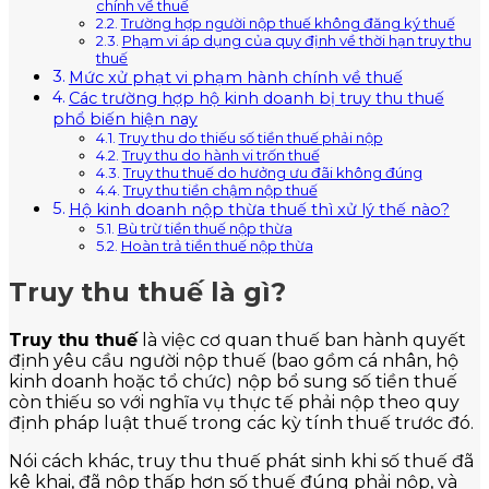
chính về thuế
Trường hợp người nộp thuế không đăng ký thuế
Phạm vi áp dụng của quy định về thời hạn truy thu
thuế
Mức xử phạt vi phạm hành chính về thuế
Các trường hợp hộ kinh doanh bị truy thu thuế
phổ biến hiện nay
Truy thu do thiếu số tiền thuế phải nộp
Truy thu do hành vi trốn thuế
Truy thu thuế do hưởng ưu đãi không đúng
Truy thu tiền chậm nộp thuế
Hộ kinh doanh nộp thừa thuế thì xử lý thế nào?
Bù trừ tiền thuế nộp thừa
Hoàn trả tiền thuế nộp thừa
Truy thu thuế là gì?
Truy thu thuế
là việc cơ quan thuế ban hành quyết
định yêu cầu người nộp thuế (bao gồm cá nhân, hộ
kinh doanh hoặc tổ chức) nộp bổ sung số tiền thuế
còn thiếu so với nghĩa vụ thực tế phải nộp theo quy
định pháp luật thuế trong các kỳ tính thuế trước đó.
Nói cách khác, truy thu thuế phát sinh khi số thuế đã
kê khai, đã nộp thấp hơn số thuế đúng phải nộp, và