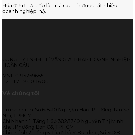
Hóa đơn trực tiếp là gì là câu hỏi được rất nhiều
doanh nghiệp, hộ...
CÔNG TY TNHH TƯ VẤN GIẢI PHÁP DOANH NGHIỆP
HOÀN CẦU
MST: 0315269685
T2 - T7 | 8.00-18.00
Về chúng tôi
Trụ sở chính: Số 6-8-10 Nguyễn Hậu, Phường Tân Sơn
Nhì, TPHCM.
Chi Nhánh 1: Tầng 1, Số 382/17-19 Nguyễn Thị Minh
Khai, Phường Bàn Cờ, TPHCM.
Chi nhánh 2: Tầng 5 Tòa Nhà V-Building, Số 306B