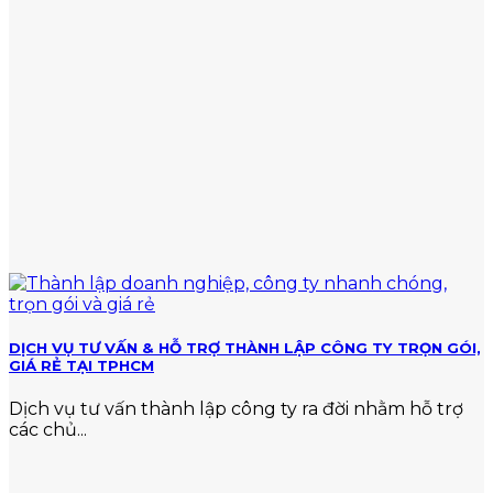
vi
mức
vi
nộp
phạm
chuẩn
về
thuế
DỊCH VỤ TƯ VẤN & HỖ TRỢ THÀNH LẬP CÔNG TY TRỌN GÓI,
GIÁ RẺ TẠI TPHCM
Dịch vụ tư vấn thành lập công ty ra đời nhằm hỗ trợ
các chủ...