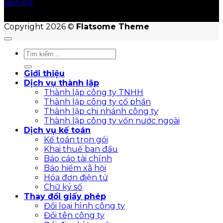
Liên hệ
Copyright 2026 ©
Flatsome Theme
Giới thiệu
Dịch vụ thành lập
Thành lập công ty TNHH
Thành lập công ty cổ phần
Thành lập chi nhánh công ty
Thành lập công ty vốn nước ngoài
Dịch vụ kế toán
Kế toán trọn gói
Khai thuế ban đầu
Báo cáo tài chính
Bảo hiểm xã hội
Hóa đơn điện tử
Chữ ký số
Thay đổi giấy phép
Đổi loại hình công ty
Đổi tên công ty