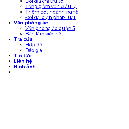
Đổi địa chỉ trụ sở
Tăng giảm vốn điều lệ
Thêm bớt ngành nghề
Đổi đại diện pháp luật
Văn phòng ảo
Văn phòng ảo quận 3
Bàn làm việc riêng
Tra cứu
Hợp đồng
Báo giá
Tin tức
Liên hệ
Hình ảnh