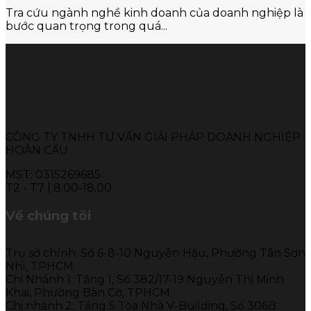
Tra cứu ngành nghề kinh doanh của doanh nghiệp là
bước quan trọng trong quá...
CÔNG TY TNHH TƯ VẤN GIẢI PHÁP DOANH NGHIỆP
HOÀN CẦU
MST: 0315269685
T2 - T7 | 8.00-18.00
Về chúng tôi
Trụ sở chính: Số 6-8-10 Nguyễn Hậu, Phường Tân Sơn
Nhì, TPHCM.
Chi Nhánh 1: Tầng 1, Số 382/17-19 Nguyễn Thị Minh
Khai, Phường Bàn Cờ, TPHCM.
Chi nhánh 2: Tầng 5 Tòa Nhà V-Building, Số 306B