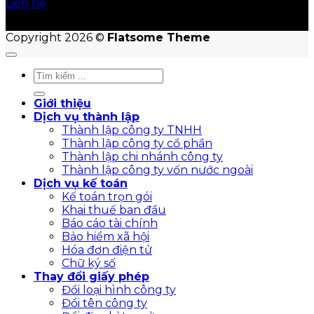
Liên hệ
Copyright 2026 ©
Flatsome Theme
Giới thiệu
Dịch vụ thành lập
Thành lập công ty TNHH
Thành lập công ty cổ phần
Thành lập chi nhánh công ty
Thành lập công ty vốn nước ngoài
Dịch vụ kế toán
Kế toán trọn gói
Khai thuế ban đầu
Báo cáo tài chính
Bảo hiểm xã hội
Hóa đơn điện tử
Chữ ký số
Thay đổi giấy phép
Đổi loại hình công ty
Đổi tên công ty