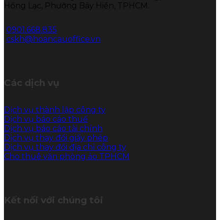
Hồng Lạc, Phường Bảy Hiền, TPHCM.
0901.668.835
cskh@hoancauoffice.vn
Các dịch vụ
Dịch vụ thành lập công ty
Dịch vụ báo cáo thuế
Dịch vụ báo cáo tài chính
Dịch vụ thay đổi giấy phép
Dịch vụ thay đổi địa chỉ công ty
Cho thuê văn phòng ảo TPHCM
Kết nối với chúng tôi