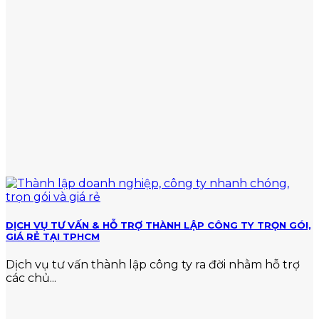
vi
mức
vi
nộp
phạm
chuẩn
về
thuế
DỊCH VỤ TƯ VẤN & HỖ TRỢ THÀNH LẬP CÔNG TY TRỌN GÓI,
GIÁ RẺ TẠI TPHCM
Dịch vụ tư vấn thành lập công ty ra đời nhằm hỗ trợ
các chủ...