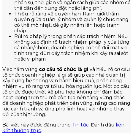
nhân sự, thời gian và ngân sách giữa các nhóm có
thể dẫn đến xung đột hoặc lãng phí.
Thiếu rõ ràng về quyền hạn: Ranh giới thẩm
quyền giữa quản lý nhóm và quản lý chức năng
có thể mờ nhạt, dễ gây nhầm lẫn hoặc tranh
chấp.
Rủi ro pháp lý trong phân cấp trách nhiệm: Nếu
không xác định rõ trách nhiệm pháp lý của từng
cá nhân/nhóm, doanh nghiệp có thể đối mặt với
tình trạng đùn đẩy trách nhiệm khi xảy ra sai sót
hoặc vi phạm.
Việc nắm vững
cơ cấu tổ chức là gì
và hiểu rõ cơ cấu
tổ chức doanh nghiệp là gì sẽ giúp các nhà quản trị
xây dựng hệ thống vận hành hiệu quả, phân công
nhiệm vụ rõ ràng và tối ưu hóa nguồn lực. Một cơ cấu
tổ chức được thiết kế phù hợp không chỉ đảm bảo
hoạt động trơn tru mà còn tạo nền tảng vững chắc
để doanh nghiệp phát triển bền vững, nâng cao năng
lực cạnh tranh và ứng phó linh hoạt với những thay
đổi của thị trường.
Bài viết này được đăng trong
Tin tức
. Đánh dấu
liên
kết thường trực
.