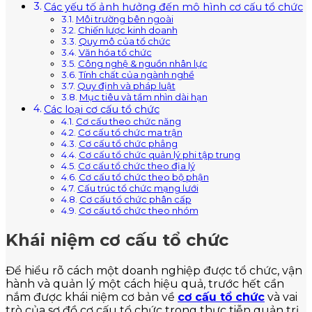
Các yếu tố ảnh hưởng đến mô hình cơ cấu tổ chức
Môi trường bên ngoài
Chiến lược kinh doanh
Quy mô của tổ chức
Văn hóa tổ chức
Công nghệ & nguồn nhân lực
Tính chất của ngành nghề
Quy định và pháp luật
Mục tiêu và tầm nhìn dài hạn
Các loại cơ cấu tổ chức
Cơ cấu theo chức năng
Cơ cấu tổ chức ma trận
Cơ cấu tổ chức phẳng
Cơ cấu tổ chức quản lý phi tập trung
Cơ cấu tổ chức theo địa lý
Cơ cấu tổ chức theo bộ phận
Cấu trúc tổ chức mạng lưới
Cơ cấu tổ chức phân cấp
Cơ cấu tổ chức theo nhóm
Khái niệm cơ cấu tổ chức
Để hiểu rõ cách một doanh nghiệp được tổ chức, vận
hành và quản lý một cách hiệu quả, trước hết cần
nắm được khái niệm cơ bản về
cơ cấu tổ chức
và vai
trò của sơ đồ cơ cấu tổ chức trong thực tiễn quản trị.