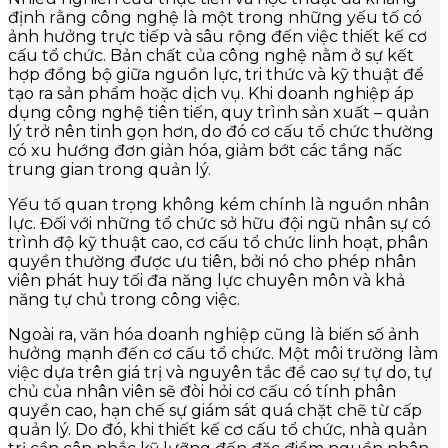
định rằng công nghệ là một trong những yếu tố có
ảnh hưởng trực tiếp và sâu rộng đến việc thiết kế cơ
cấu tổ chức. Bản chất của công nghệ nằm ở sự kết
hợp đồng bộ giữa nguồn lực, tri thức và kỹ thuật để
tạo ra sản phẩm hoặc dịch vụ. Khi doanh nghiệp áp
dụng công nghệ tiên tiến, quy trình sản xuất – quản
lý trở nên tinh gọn hơn, do đó cơ cấu tổ chức thường
có xu hướng đơn giản hóa, giảm bớt các tầng nấc
trung gian trong quản lý.
Yếu tố quan trọng không kém chính là nguồn nhân
lực. Đối với những tổ chức sở hữu đội ngũ nhân sự có
trình độ kỹ thuật cao, cơ cấu tổ chức linh hoạt, phân
quyền thường được ưu tiên, bởi nó cho phép nhân
viên phát huy tối đa năng lực chuyên môn và khả
năng tự chủ trong công việc.
Ngoài ra, văn hóa doanh nghiệp cũng là biến số ảnh
hưởng mạnh đến cơ cấu tổ chức. Một môi trường làm
việc dựa trên giá trị và nguyên tắc đề cao sự tự do, tự
chủ của nhân viên sẽ đòi hỏi cơ cấu có tính phân
quyền cao, hạn chế sự giám sát quá chặt chẽ từ cấp
quản lý. Do đó, khi thiết kế cơ cấu tổ chức, nhà quản