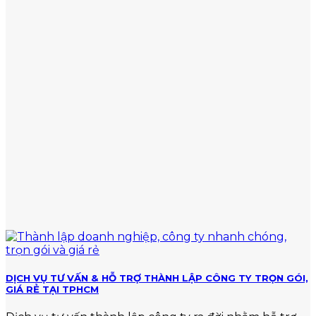
gộp
mức
Cách
RẺ
phạt
tính
TẠI
với
thuế
TPHCM
hành
và
vi
mức
vi
nộp
phạm
chuẩn
về
thuế
DỊCH VỤ TƯ VẤN & HỖ TRỢ THÀNH LẬP CÔNG TY TRỌN GÓI,
GIÁ RẺ TẠI TPHCM