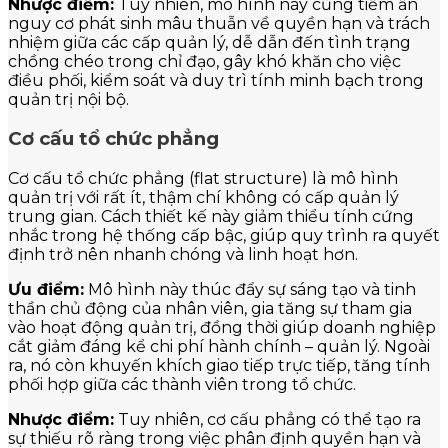
Nhược điểm:
Tuy nhiên, mô hình này cũng tiềm ẩn
nguy cơ phát sinh mâu thuẫn về quyền hạn và trách
nhiệm giữa các cấp quản lý, dễ dẫn đến tình trạng
chồng chéo trong chỉ đạo, gây khó khăn cho việc
điều phối, kiểm soát và duy trì tính minh bạch trong
quản trị nội bộ.
Cơ cấu tổ chức phẳng
Cơ cấu tổ chức phẳng (flat structure) là mô hình
quản trị với rất ít, thậm chí không có cấp quản lý
trung gian. Cách thiết kế này giảm thiểu tính cứng
nhắc trong hệ thống cấp bậc, giúp quy trình ra quyết
định trở nên nhanh chóng và linh hoạt hơn.
Ưu điểm:
Mô hình này thúc đẩy sự sáng tạo và tinh
thần chủ động của nhân viên, gia tăng sự tham gia
vào hoạt động quản trị, đồng thời giúp doanh nghiệp
cắt giảm đáng kể chi phí hành chính – quản lý. Ngoài
ra, nó còn khuyến khích giao tiếp trực tiếp, tăng tính
phối hợp giữa các thành viên trong tổ chức.
Nhược điểm:
Tuy nhiên, cơ cấu phẳng có thể tạo ra
sự thiếu rõ ràng trong việc phân định quyền hạn và