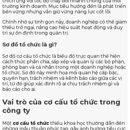
thích ứng với tốc độ thay đổi nhanh chóng của môi
trường kinh doanh. Mục tiêu hướng đến là phát triển
bền vững nhưng vẫn giữ vững năng lực cốt lõi.
Chính nhờ sự tinh gọn này, doanh nghiệp có thể giảm
thiểu trở ngại, nâng cao hiệu suất hoạt động và duy
trì sự ổn định trong quản trị.
Sơ đồ tổ chức là gì?
Sơ đồ cơ cấu tổ chức là biểu đồ trực quan thể hiện
cách thức phân chia, sắp xếp và quản lý các bộ phận,
phòng ban và cá nhân trong một doanh nghiệp hoặc
tổ chức. Sơ đồ này minh họa mối quan hệ cấp bậc,
quyền hạn, trách nhiệm và kênh báo cáo giữa các vị
trí, từ đó giúp xác định rõ ai chịu trách nhiệm gì và
báo cáo cho ai.
Vai trò của cơ cấu tổ chức trong
công ty
Một
cơ cấu tổ chức
thiếu khoa học thường dẫn đến
những mâu thuẫn phức tạp, gây ảnh hưởng tiêu cực