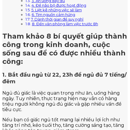
3. Ăn uống đầy đủ
4. Để não bộ được hoạt động
5. Liệt kê những việc sẽ làm
6. Tìm nguồn cảm hứng
7. Dành thời gian để suy nghĩ
8. Đến văn phòng làm việc trước 8h
Tham khảo 8 bí quyết giúp thành
công trong kinh doanh, cuộc
sống sau để có được nhiều thành
công:
1. Bắt đầu ngủ từ 22, 23h để ngủ đủ 7 tiếng/
đêm
Ngủ đủ giấc là việc quan trọng như ăn, uống hàng
ngày. Tuy nhiên, thực trạng hiện nay vẫn có hàng
triệu người không ngủ đủ giấc và gặp nhiều vấn đề
tiêu cực.
Nếu bạn có giấc ngủ tốt mang lại nhiều lợi ích như
tăng trí nhớ, kéo tuổi thọ, tăng cường sáng tạo, tăng