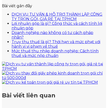
Bài viết gần đây
DỊCH VỤ TƯ VẤN & HỖ TRỢ THÀNH LẬP CÔNG
Không
TY TRỌN GÓI, GIÁ RẺ TẠI TPHCM
có
Lợi nhuận gộp là gì? Công thức và cách tính lợi
Không
bình
nhuận gộp
có
luận
Doanh nghiệp nào không có tư cách pháp
ở
Không
bình
nhân?
DỊCH
có
luận
Truy thu thuế là gì? Thời hạn và mức phạt với
ở
VỤ
bình
Không
hành vi vi phạm về thuế
Lợi
TƯ
luận
có
Mức thuế thu nhập doanh nghiệp: Cách tính
ở
nhuận
VẤN
bình
Không
thuế và mức nộp chuẩn
Doanh
gộp
&
luận
có
nghiệp
là
ở
HỖ
bình
nào
gì?
Truy
TRỢ
luận
không
Công
thu
ở
THÀNH
có
thức
thuế
Mức
LẬP
tư
và
là
thuế
CÔNG
cách
cách
gì?
thu
TY
pháp
tính
Thời
nhập
TRỌN
Bài viết liên quan
nhân?
lợi
hạn
doanh
GÓI,
nhuận
và
nghiệp:
GIÁ
gộp
mức
Cách
RẺ