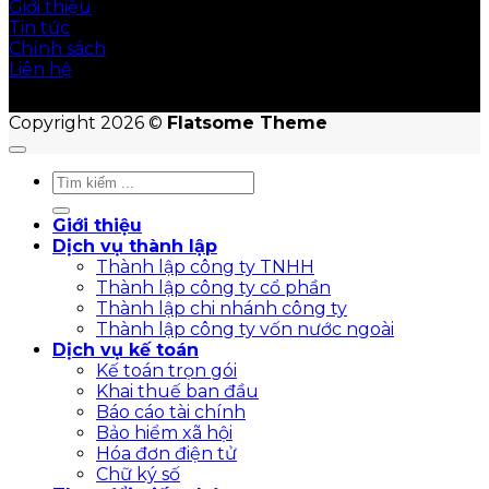
Giới thiệu
Tin tức
Chính sách
Liên hệ
Copyright 2026 ©
Flatsome Theme
Giới thiệu
Dịch vụ thành lập
Thành lập công ty TNHH
Thành lập công ty cổ phần
Thành lập chi nhánh công ty
Thành lập công ty vốn nước ngoài
Dịch vụ kế toán
Kế toán trọn gói
Khai thuế ban đầu
Báo cáo tài chính
Bảo hiểm xã hội
Hóa đơn điện tử
Chữ ký số