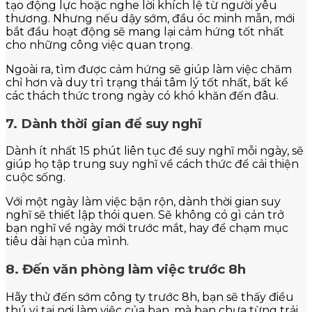
tạo động lực hoặc nghe lời khích lệ từ người yêu
thương. Nhưng nếu dậy sớm, đầu óc minh mẫn, mới
bắt đầu hoạt động sẽ mang lại cảm hứng tốt nhất
cho những công việc quan trọng.
Ngoài ra, tìm được cảm hứng sẽ giúp làm việc chăm
chỉ hơn và duy trì trạng thái tâm lý tốt nhất, bất kể
các thách thức trong ngày có khó khăn đến đâu.
7. Dành thời gian để suy nghĩ
Dành ít nhất 15 phút liên tục để suy nghĩ mỗi ngày, sẽ
giúp họ tập trung suy nghĩ về cách thức để cải thiện
cuộc sống.
Với một ngày làm việc bận rộn, dành thời gian suy
nghĩ sẽ thiết lập thói quen. Sẽ không có gì cản trở
bạn nghĩ về ngày mới trước mắt, hay để chạm mục
tiêu dài hạn của mình.
8. Đến văn phòng làm việc trước 8h
Hãy thử đến sớm công ty trước 8h, bạn sẽ thấy điều
thú vị tại nơi làm việc của bạn, mà bạn chưa từng trải