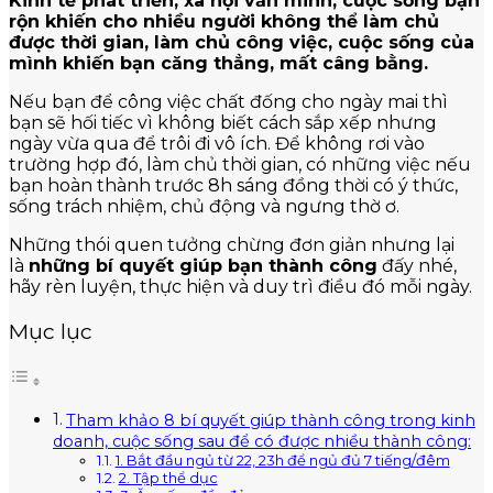
Kinh tế phát triển, xã hội văn minh, cuộc sống bận
rộn khiến cho nhiều người không thể làm chủ
được thời gian, làm chủ công việc, cuộc sống của
mình khiến bạn căng thẳng, mất câng bằng.
Nếu bạn để công việc chất đống cho ngày mai thì
bạn sẽ hối tiếc vì không biết cách sắp xếp nhưng
ngày vừa qua để trôi đi vô ích. Để không rơi vào
trường hợp đó, làm chủ thời gian, có những việc nếu
bạn hoàn thành trước 8h sáng đồng thời có ý thức,
sống trách nhiệm, chủ động và ngưng thờ ơ.
Những thói quen tưởng chừng đơn giản nhưng lại
là
những bí quyết giúp bạn thành công
đấy nhé,
hãy rèn luyện, thực hiện và duy trì điều đó mỗi ngày.
Mục lục
Tham khảo 8 bí quyết giúp thành công trong kinh
doanh, cuộc sống sau để có được nhiều thành công:
1. Bắt đầu ngủ từ 22, 23h để ngủ đủ 7 tiếng/đêm
2. Tập thể dục