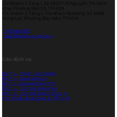
Chi Nhánh 1: Tầng 1, Số 382/17-19 Nguyễn Thị Minh
Khai, Phường Bàn Cờ, TPHCM.
Chi nhánh 2: Tầng 5 Tòa Nhà V-Building, Số 306B
Hồng Lạc, Phường Bảy Hiền, TPHCM.
0901.668.835
cskh@hoancauoffice.vn
Các dịch vụ
Dịch vụ thành lập công ty
Dịch vụ báo cáo thuế
Dịch vụ báo cáo tài chính
Dịch vụ thay đổi giấy phép
Dịch vụ thay đổi địa chỉ công ty
Cho thuê văn phòng ảo TPHCM