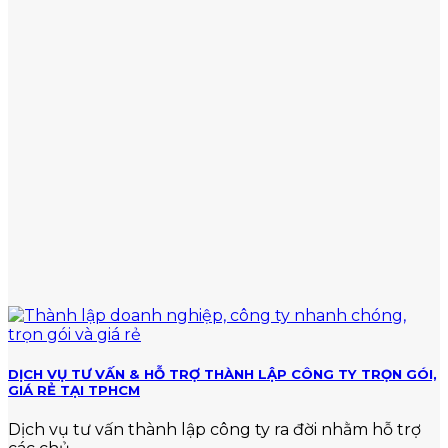
phạt
tính
TẠI
với
thuế
TPHCM
hành
và
vi
mức
vi
nộp
phạm
chuẩn
về
thuế
DỊCH VỤ TƯ VẤN & HỖ TRỢ THÀNH LẬP CÔNG TY TRỌN GÓI,
GIÁ RẺ TẠI TPHCM
Dịch vụ tư vấn thành lập công ty ra đời nhằm hỗ trợ