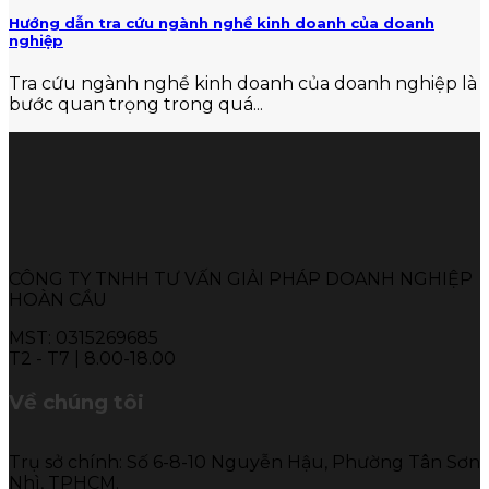
Hướng dẫn tra cứu ngành nghề kinh doanh của doanh
nghiệp
Tra cứu ngành nghề kinh doanh của doanh nghiệp là
bước quan trọng trong quá...
CÔNG TY TNHH TƯ VẤN GIẢI PHÁP DOANH NGHIỆP
HOÀN CẦU
MST: 0315269685
T2 - T7 | 8.00-18.00
Về chúng tôi
Trụ sở chính: Số 6-8-10 Nguyễn Hậu, Phường Tân Sơn
Nhì, TPHCM.