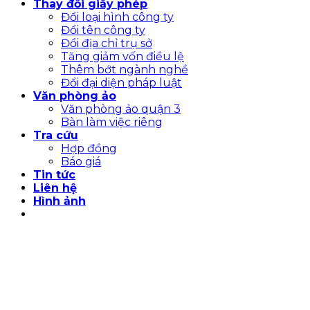
Thay đổi giấy phép
Đổi loại hình công ty
Đổi tên công ty
Đổi địa chỉ trụ sở
Tăng giảm vốn điều lệ
Thêm bớt ngành nghề
Đổi đại diện pháp luật
Văn phòng ảo
Văn phòng ảo quận 3
Bàn làm việc riêng
Tra cứu
Hợp đồng
Báo giá
Tin tức
Liên hệ
Hình ảnh