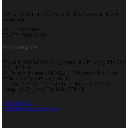
CÔNG TY TNHH TƯ VẤN GIẢI PHÁP DOANH NGHIỆP
HOÀN CẦU
MST: 0315269685
T2 - T7 | 8.00-18.00
Về chúng tôi
Trụ sở chính: Số 6-8-10 Nguyễn Hậu, Phường Tân Sơn
Nhì, TPHCM.
Chi Nhánh 1: Tầng 1, Số 382/17-19 Nguyễn Thị Minh
Khai, Phường Bàn Cờ, TPHCM.
Chi nhánh 2: Tầng 5 Tòa Nhà V-Building, Số 306B
Hồng Lạc, Phường Bảy Hiền, TPHCM.
0901.668.835
cskh@hoancauoffice.vn