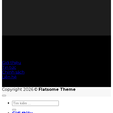
© Hoàn Cầu Office giữ bản quyền nội dung trên
website này
Giới thiệu
Tin tức
Chính sách
Liên hệ
Copyright 2026 ©
Flatsome Theme