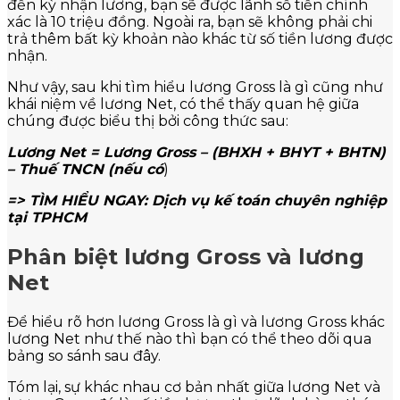
đến kỳ nhận lương, bạn sẽ được lãnh số tiền chính
xác là 10 triệu đồng. Ngoài ra, bạn sẽ không phải chi
trả thêm bất kỳ khoản nào khác từ số tiền lương được
nhận.
Như vậy, sau khi tìm hiểu lương Gross là gì cũng như
khái niệm về lương Net, có thể thấy quan hệ giữa
chúng được biểu thị bởi công thức sau:
Lương Net = Lương Gross – (BHXH + BHYT + BHTN)
– Thuế TNCN (nếu có
)
=> TÌM HIỂU NGAY:
Dịch vụ kế toán chuyên nghiệp
tại TPHCM
Phân biệt lương Gross và lương
Net
Để hiểu rõ hơn lương Gross là gì và lương Gross khác
lương Net như thế nào thì bạn có thể theo dõi qua
bảng so sánh sau đây.
Tóm lại, sự khác nhau cơ bản nhất giữa lương Net và