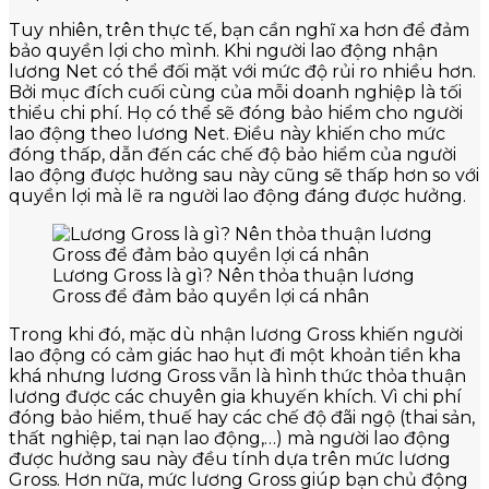
Tuy nhiên, trên thực tế, bạn cần nghĩ xa hơn để đảm
bảo quyền lợi cho mình. Khi người lao động nhận
lương Net có thể đối mặt với mức độ rủi ro nhiều hơn.
Bởi mục đích cuối cùng của mỗi doanh nghiệp là tối
thiểu chi phí. Họ có thể sẽ đóng bảo hiểm cho người
lao động theo lương Net. Điều này khiến cho mức
đóng thấp, dẫn đến các chế độ bảo hiểm của người
lao động được hưởng sau này cũng sẽ thấp hơn so với
quyền lợi mà lẽ ra người lao động đáng được hưởng.
Lương Gross là gì? Nên thỏa thuận lương
Gross để đảm bảo quyền lợi cá nhân
Trong khi đó, mặc dù nhận lương Gross khiến người
lao động có cảm giác hao hụt đi một khoản tiền kha
khá nhưng lương Gross vẫn là hình thức thỏa thuận
lương được các chuyên gia khuyến khích. Vì chi phí
đóng bảo hiểm, thuế hay các chế độ đãi ngộ (thai sản,
thất nghiệp, tai nạn lao động,…) mà người lao động
được hưởng sau này đều tính dựa trên mức lương
Gross. Hơn nữa, mức lương Gross giúp bạn chủ động