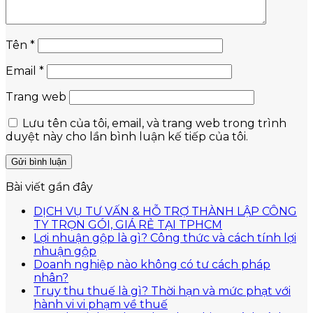
Tên
*
Email
*
Trang web
Lưu tên của tôi, email, và trang web trong trình
duyệt này cho lần bình luận kế tiếp của tôi.
Bài viết gần đây
DỊCH VỤ TƯ VẤN & HỖ TRỢ THÀNH LẬP CÔNG
Không
TY TRỌN GÓI, GIÁ RẺ TẠI TPHCM
có
Lợi nhuận gộp là gì? Công thức và cách tính lợi
Không
bình
nhuận gộp
có
luận
Doanh nghiệp nào không có tư cách pháp
ở
Không
bình
nhân?
DỊCH
có
luận
Truy thu thuế là gì? Thời hạn và mức phạt với
ở
VỤ
bình
Không
hành vi vi phạm về thuế