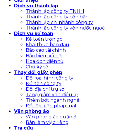
Giới thiệu
Dịch vụ thành lập
Thành lập công ty TNHH
Thành lập công ty cổ phần
Thành lập chi nhánh công ty
Thành lập công ty vốn nước ngoài
Dịch vụ kế toán
Kế toán trọn gói
Khai thuế ban đầu
Báo cáo tài chính
Bảo hiểm xã hội
Hóa đơn điện tử
Chữ ký số
Thay đổi giấy phép
Đổi loại hình công ty
Đổi tên công ty
Đổi địa chỉ trụ sở
Tăng giảm vốn điều lệ
Thêm bớt ngành nghề
Đổi đại diện pháp luật
Văn phòng ảo
Văn phòng ảo quận 3
Bàn làm việc riêng
Tra cứu