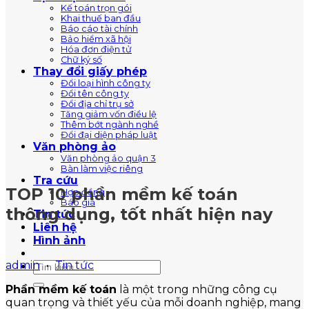
Kế toán trọn gói
Khai thuế ban đầu
Báo cáo tài chính
Bảo hiểm xã hội
Hóa đơn điện tử
Chữ ký số
Thay đổi giấy phép
Đổi loại hình công ty
Đổi tên công ty
Đổi địa chỉ trụ sở
Tăng giảm vốn điều lệ
Thêm bớt ngành nghề
Đổi đại diện pháp luật
Văn phòng ảo
Văn phòng ảo quận 3
Bàn làm việc riêng
Tra cứu
TOP 10 phần mềm kế toán
Hợp đồng
Báo giá
thông dụng, tốt nhất hiện nay
Tin tức
Liên hệ
Hình ảnh
admin
•
Tin tức
Phần mềm kế toán
là một trong những công cụ
quan trọng và thiết yếu của mỗi doanh nghiệp, mang