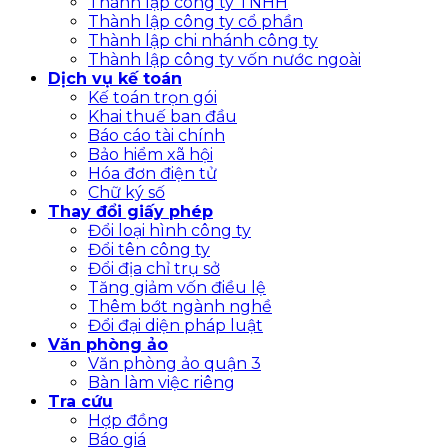
Thành lập công ty TNHH
Thành lập công ty cổ phần
Thành lập chi nhánh công ty
Thành lập công ty vốn nước ngoài
Dịch vụ kế toán
Kế toán trọn gói
Khai thuế ban đầu
Báo cáo tài chính
Bảo hiểm xã hội
Hóa đơn điện tử
Chữ ký số
Thay đổi giấy phép
Đổi loại hình công ty
Đổi tên công ty
Đổi địa chỉ trụ sở
Tăng giảm vốn điều lệ
Thêm bớt ngành nghề
Đổi đại diện pháp luật
Văn phòng ảo
Văn phòng ảo quận 3
Bàn làm việc riêng
Tra cứu
Hợp đồng
Báo giá