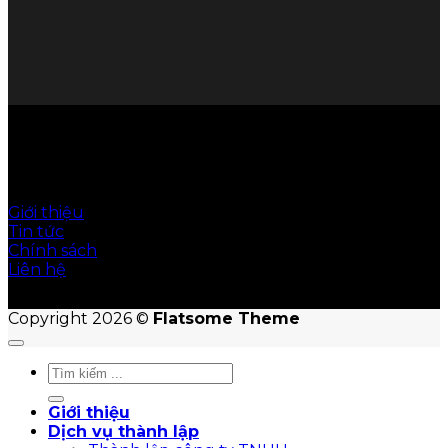
© Hoàn Cầu Office giữ bản quyền nội dung trên
website này
Giới thiệu
Tin tức
Chính sách
Liên hệ
Copyright 2026 ©
Flatsome Theme
Giới thiệu
Dịch vụ thành lập