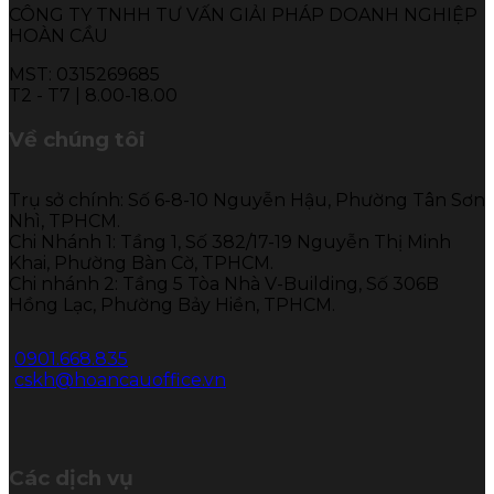
CÔNG TY TNHH TƯ VẤN GIẢI PHÁP DOANH NGHIỆP
HOÀN CẦU
MST: 0315269685
T2 - T7 | 8.00-18.00
Về chúng tôi
Trụ sở chính: Số 6-8-10 Nguyễn Hậu, Phường Tân Sơn
Nhì, TPHCM.
Chi Nhánh 1: Tầng 1, Số 382/17-19 Nguyễn Thị Minh
Khai, Phường Bàn Cờ, TPHCM.
Chi nhánh 2: Tầng 5 Tòa Nhà V-Building, Số 306B
Hồng Lạc, Phường Bảy Hiền, TPHCM.
0901.668.835
cskh@hoancauoffice.vn
Các dịch vụ