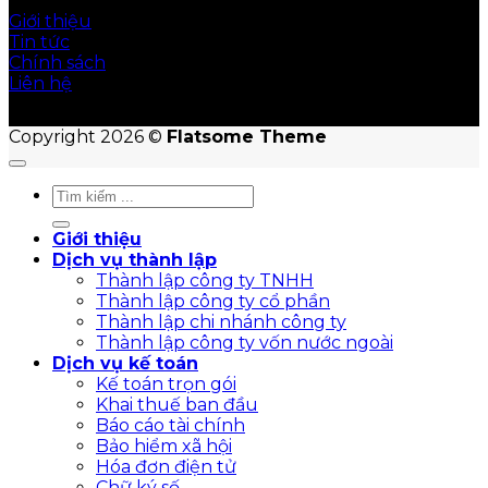
Giới thiệu
Tin tức
Chính sách
Liên hệ
Copyright 2026 ©
Flatsome Theme
Giới thiệu
Dịch vụ thành lập
Thành lập công ty TNHH
Thành lập công ty cổ phần
Thành lập chi nhánh công ty
Thành lập công ty vốn nước ngoài
Dịch vụ kế toán
Kế toán trọn gói
Khai thuế ban đầu
Báo cáo tài chính
Bảo hiểm xã hội
Hóa đơn điện tử
Chữ ký số