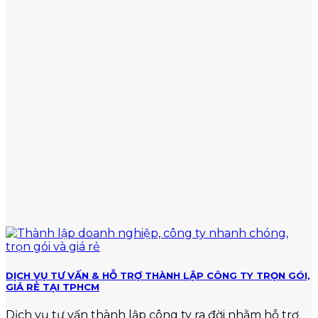
gộp
mức
Cách
RẺ
phạt
tính
TẠI
với
thuế
TPHCM
hành
và
vi
mức
vi
nộp
phạm
chuẩn
về
thuế
DỊCH VỤ TƯ VẤN & HỖ TRỢ THÀNH LẬP CÔNG TY TRỌN GÓI,
GIÁ RẺ TẠI TPHCM
Dịch vụ tư vấn thành lập công ty ra đời nhằm hỗ trợ