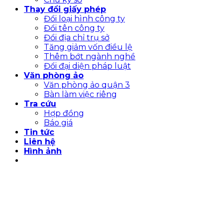
Thay đổi giấy phép
Đổi loại hình công ty
Đổi tên công ty
Đổi địa chỉ trụ sở
Tăng giảm vốn điều lệ
Thêm bớt ngành nghề
Đổi đại diện pháp luật
Văn phòng ảo
Văn phòng ảo quận 3
Bàn làm việc riêng
Tra cứu
Hợp đồng
Báo giá
Tin tức
Liên hệ
Hình ảnh