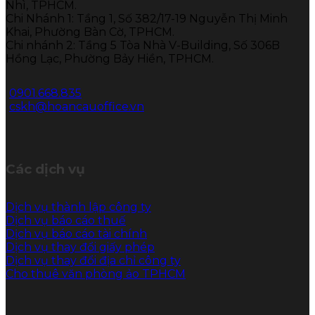
Nhì, TPHCM.
Chi Nhánh 1: Tầng 1, Số 382/17-19 Nguyễn Thị Minh
Khai, Phường Bàn Cờ, TPHCM.
Chi nhánh 2: Tầng 5 Tòa Nhà V-Building, Số 306B
Hồng Lạc, Phường Bảy Hiền, TPHCM.
0901.668.835
cskh@hoancauoffice.vn
Các dịch vụ
Dịch vụ thành lập công ty
Dịch vụ báo cáo thuế
Dịch vụ báo cáo tài chính
Dịch vụ thay đổi giấy phép
Dịch vụ thay đổi địa chỉ công ty
Cho thuê văn phòng ảo TPHCM