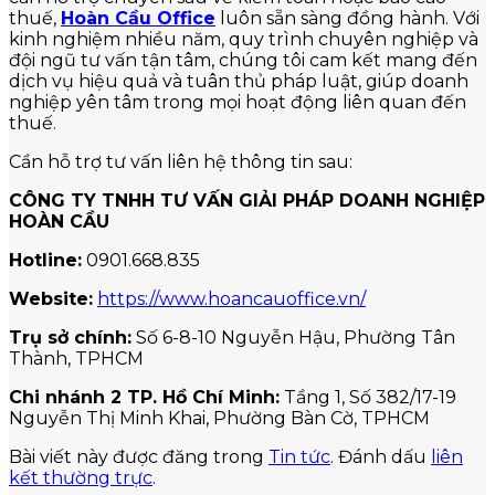
thuế,
Hoàn Cầu Office
luôn sẵn sàng đồng hành. Với
kinh nghiệm nhiều năm, quy trình chuyên nghiệp và
đội ngũ tư vấn tận tâm, chúng tôi cam kết mang đến
dịch vụ hiệu quả và tuân thủ pháp luật, giúp doanh
nghiệp yên tâm trong mọi hoạt động liên quan đến
thuế.
Cần hỗ trợ tư vấn liên hệ thông tin sau:
CÔNG TY TNHH TƯ VẤN GIẢI PHÁP DOANH NGHIỆP
HOÀN CẦU
Hotline:
0901.668.835
Website:
https://www.hoancauoffice.vn/
Trụ sở chính:
Số 6-8-10 Nguyễn Hậu, Phường Tân
Thành, TPHCM
Chi nhánh 2 TP. Hồ Chí Minh:
Tầng 1, Số 382/17-19
Nguyễn Thị Minh Khai, Phường Bàn Cờ, TPHCM
Bài viết này được đăng trong
Tin tức
. Đánh dấu
liên
kết thường trực
.