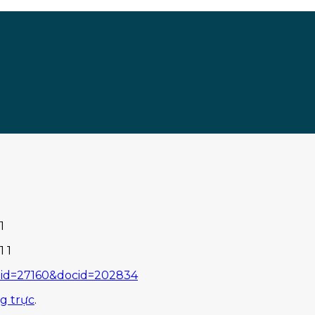
geid=27160&docid=202834
ng trực
.