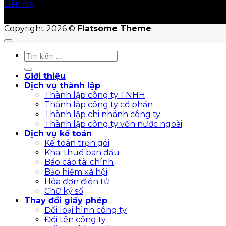
Liên hệ
Copyright 2026 ©
Flatsome Theme
Giới thiệu
Dịch vụ thành lập
Thành lập công ty TNHH
Thành lập công ty cổ phần
Thành lập chi nhánh công ty
Thành lập công ty vốn nước ngoài
Dịch vụ kế toán
Kế toán trọn gói
Khai thuế ban đầu
Báo cáo tài chính
Bảo hiểm xã hội
Hóa đơn điện tử
Chữ ký số
Thay đổi giấy phép
Đổi loại hình công ty
Đổi tên công ty