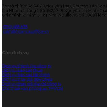
Trụ sở chính: Số 6-8-10 Nguyễn Hậu, Phường Tân Sơn
Chi Nhánh 1: Tầng 1, Số 382/17-19 Nguyễn Thị Minh Kh
Chi nhánh 2: Tầng 5 Tòa Nhà V-Building, Số 306B Hồn
0901.668.835
cskh@hoancauoffice.vn
Các dịch vụ
Dịch vụ thành lập công ty
Dịch vụ báo cáo thuế
Dịch vụ báo cáo tài chính
Dịch vụ thay đổi giấy phép
Dịch vụ thay đổi địa chỉ công ty
Cho thuê văn phòng ảo TPHCM