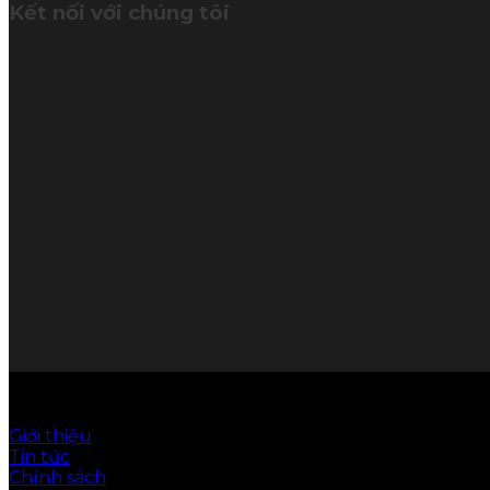
Kết nối với chúng tôi
© Hoàn Cầu Office giữ bản quyền nội dung trên websi
Giới thiệu
Tin tức
Chính sách