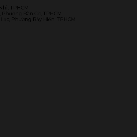
phạm
về
 Nhì, TPHCM.
thuế
ai, Phường Bàn Cờ, TPHCM.
g Lạc, Phường Bảy Hiền, TPHCM.