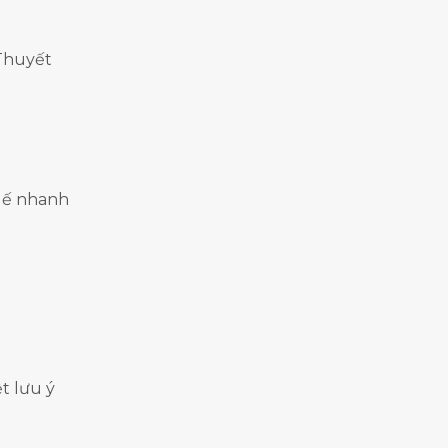
 Thuyết
huế nhanh
t lưu ý