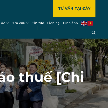
TƯ VẤN TẠI ĐÂY
 ảo
Tra cứu
Tin tức
Liên hệ
Hình ảnh
o thuế [Chi