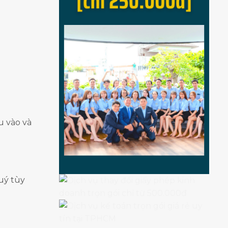
u vào và
uý tùy