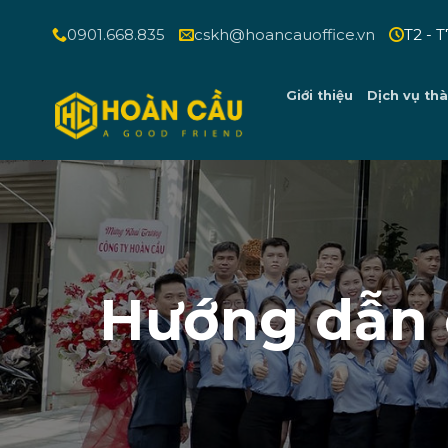
Bỏ
0901.668.835
cskh@hoancauoffice.vn
T2 - T
qua
nội
dung
Giới thiệu
Dịch vụ thà
Hướng dẫn 