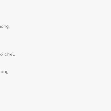
hống.
ối chiếu
trong