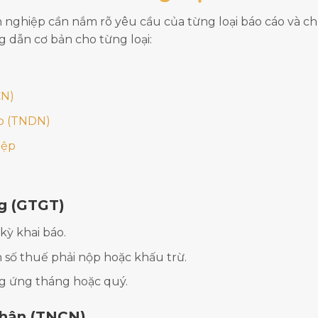
 nghiệp cần nắm rõ yêu cầu của từng loại báo cáo và ch
ng dẫn cơ bản cho từng loại:
CN)
p (TNDN)
iệp
ng (GTGT)
kỳ khai báo.
h số thuế phải nộp hoặc khấu trừ.
ng ứng tháng hoặc quý.
nhân (TNCN)