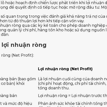
lỗ hoặc hoạch định chiến lược phát triển khi lợi nhuận 
trọng để quyết định có tiếp tục hoặc mở rộng đầu tư. M
hỉ số quan trọng trong việc đánh giá khả năng trả nợ c
ơn từ đó thuận lợi hơn khi tiếp cận vốn vay.
lợi nhuận ròng qua các kỳ kế toán cho phép doanh nghiệp
g quản lý chi phí, hàng tồn kho hoặc sử dụng nguồn lực
 đắn.
à lợi nhuận ròng
ròng (Net Profit):
Lợi nhuận ròng (Net Profit)
n hàng bán (bao gồm
Là lợi nhuận cuối cùng của doanh ng
g cơ bản) khỏi
(chi phí hoạt động, chi phí tài chín
tổng doanh thu.
 hàng bán
Lợi nhuận ròng = Lợi nhuận trước 
ất và mức độ hiệu
Phản ánh sức khỏe tài chính tổng th