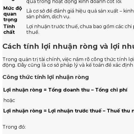
quả trong hoạt động kinh doanh cốt lõi.
Mức độ
Là cơ sở để đánh giá hiệu quả sản xuất – kin
quan
sản phẩm, dịch vụ.
trọng
Tính
Lợi nhuận trước thuế, chưa bao gồm các chi p
chất
thuế.
Cách tính lợi nhuận ròng và lợi n
Trong quản trị tài chính, việc nắm rõ công thức tính 
động. Đây cũng là cơ sở pháp lý và kế toán để xác địn
Công thức tính lợi nhuận ròng
Lợi nhuận ròng = Tổng doanh thu – Tổng chi phí
hoặc
Lợi nhuận ròng = Lợi nhuận trước thuế – Thuế thu
Trong đó: