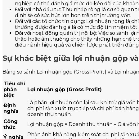
nghiệp có thể đánh giá mức độ kéo dài của khoản 
Đối với nhà đầu tư: Thu nhập ròng là cơ sở quan 
định sẽ có sức hút lớn hơn trên thị trường vốn.
Đối với các tổ chức tín dụng: Lợi nhuận ròng là c
thường được đánh giá là có mức độ tín nhiệm tốt h
Đối với hoạt động quản trị nội bộ: Việc so sánh 
thấp hoặc âm thường cho thấy những hạn chế tron
điều hành hiệu quả và chiến lược phát triển đúng
Sự khác biệt giữa lợi nhuận gộp v
Bảng so sánh Lợi nhuận gộp (Gross Profit) và Lợi nhuận 
Tiêu chí
phân
Lợi nhuận gộp (Gross Profit)
biệt
Là phần lợi nhuận còn lại sau khi trừ giá vố
Định
chi phí sản xuất trực tiếp và chi phí bán hàn
nghĩa
doanh thu thuần.
Công
Lợi nhuận gộp = Doanh thu thuần – Giá vốn
thức
Phản ánh khả năng kiểm soát chi phí sản xu
Ý nghĩa