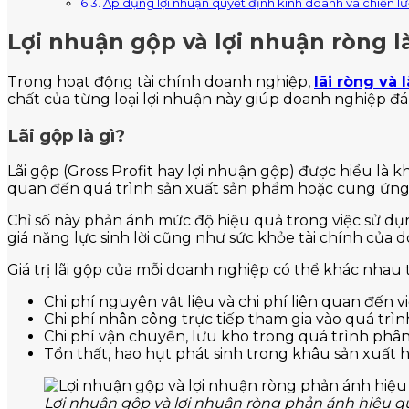
Áp dụng lợi nhuận quyết định kinh doanh và chiến lư
Lợi nhuận gộp và lợi nhuận ròng l
Trong hoạt động tài chính doanh nghiệp,
lãi ròng và 
chất của từng loại lợi nhuận này giúp doanh nghiệp đán
Lãi gộp là gì?
Lãi gộp (Gross Profit hay lợi nhuận gộp) được hiểu là k
quan đến quá trình sản xuất sản phẩm hoặc cung ứng 
Chỉ số này phản ánh mức độ hiệu quả trong việc sử dụ
giá năng lực sinh lời cũng như sức khỏe tài chính của 
Giá trị lãi gộp của mỗi doanh nghiệp có thể khác nhau 
Chi phí nguyên vật liệu và chi phí liên quan đến 
Chi phí nhân công trực tiếp tham gia vào quá trìn
Chi phí vận chuyển, lưu kho trong quá trình phân
Tổn thất, hao hụt phát sinh trong khâu sản xuất 
Lợi nhuận gộp và lợi nhuận ròng phản ánh hiệu 