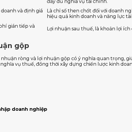
đầy đủ nghĩa vụ tài chính.
h doanh và định giá
Là chỉ số then chốt đối với doanh ng
hiệu quả kinh doanh và năng lực tài
hí gián tiếp và
Lợi nhuận sau thuế, là khoản lợi íc
huận gộp
lợi nhuận ròng và lợi nhuận gộp có ý nghĩa quan trọng, 
h nghĩa vụ thuế, đồng thời xây dựng chiến lược kinh doa
 nhập doanh nghiệp