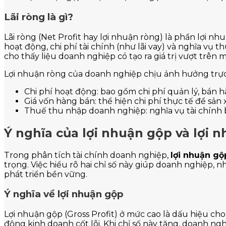
Lãi ròng là gì?
Lãi ròng (Net Profit hay lợi nhuận ròng) là phần lợi 
hoạt động, chi phí tài chính (như lãi vay) và nghĩa vụ 
cho thấy liệu doanh nghiệp có tạo ra giá trị vượt trên 
Lợi nhuận ròng của doanh nghiệp chịu ảnh hưởng trực 
Chi phí hoạt động: bao gồm chi phí quản lý, bán h
Giá vốn hàng bán: thể hiện chi phí thực tế để sản
Thuế thu nhập doanh nghiệp: nghĩa vụ tài chính 
Ý nghĩa của lợi nhuận gộp và lợi 
Trong phân tích tài chính doanh nghiệp,
lợi nhuận gộ
trọng. Việc hiểu rõ hai chỉ số này giúp doanh nghiệp, 
phát triển bền vững.
Ý nghĩa về lợi nhuận gộp
Lợi nhuận gộp (Gross Profit) ở mức cao là dấu hiệu cho 
động kinh doanh cốt lõi. Khi chỉ số này tăng, doanh ng