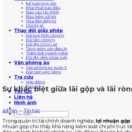
Kế toán trọn gói
Khai thuế ban đầu
Báo cáo tài chính
Bảo hiểm xã hội
Hóa đơn điện tử
Chữ ký số
Thay đổi giấy phép
Đổi loại hình công ty
Đổi tên công ty
Đổi địa chỉ trụ sở
Tăng giảm vốn điều lệ
Thêm bớt ngành nghề
Đổi đại diện pháp luật
Văn phòng ảo
Văn phòng ảo quận 3
Bàn làm việc riêng
Tra cứu
Hợp đồng
Báo giá
Sự khác biệt giữa lãi gộp và lãi rò
Tin tức
Liên hệ
Hình ảnh
admin
•
Tin tức
Trong quản trị tài chính doanh nghiệp,
lợi nhuận gộp 
nhuận gộp cho thấy khả năng kiểm soát chi phí trực tiế