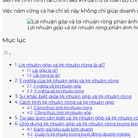
diện về tình hình tài chính sau khi đã trừ đi toàn bộ ch
Việc nắm vững cả hai chỉ số này không chỉ giúp doanh 
Lợi nhuận gộp và lợi nhuận ròng phản ánh h
Mục lục
Lợi nhuận gộp và lợi nhuận ròng là gì?
Lãi gộp là gì?
Lãi ròng là gì?
Ý nghĩa của lợi nhuận gộp và lợi nhuận ròng
Ý nghĩa về lợi nhuận gộp
Ý nghĩa về lợi nhuận ròng
Sự khác biệt giữa lợi nhuận gộp và lợi nhuận ròng
Cách tính lợi nhuận ròng và lợi nhuận gộp
Công thức tính lợi nhuận ròng
Công thức tính lợi nhuận gộp
Tại sao bạn cần biết cả lợi nhuận gộp và lợi nhuận 
Ứng dụng lợi nhuận gộp và lợi nhuận ròng trong ki
Đánh giá hiệu suất kinh doanh
Quản lý lợi nhuận trong hoạt động doanh nghiệp