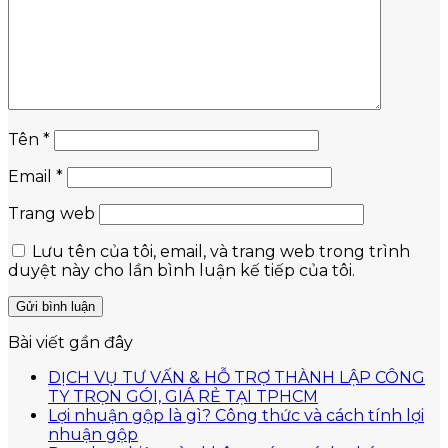
Tên
*
Email
*
Trang web
Lưu tên của tôi, email, và trang web trong trình
duyệt này cho lần bình luận kế tiếp của tôi.
Bài viết gần đây
DỊCH VỤ TƯ VẤN & HỖ TRỢ THÀNH LẬP CÔNG
Không
TY TRỌN GÓI, GIÁ RẺ TẠI TPHCM
có
Lợi nhuận gộp là gì? Công thức và cách tính lợi
Không
bình
nhuận gộp