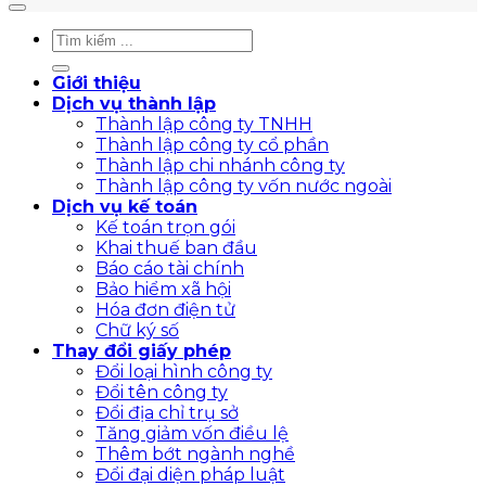
Giới thiệu
Dịch vụ thành lập
Thành lập công ty TNHH
Thành lập công ty cổ phần
Thành lập chi nhánh công ty
Thành lập công ty vốn nước ngoài
Dịch vụ kế toán
Kế toán trọn gói
Khai thuế ban đầu
Báo cáo tài chính
Bảo hiểm xã hội
Hóa đơn điện tử
Chữ ký số
Thay đổi giấy phép
Đổi loại hình công ty
Đổi tên công ty
Đổi địa chỉ trụ sở
Tăng giảm vốn điều lệ
Thêm bớt ngành nghề
Đổi đại diện pháp luật