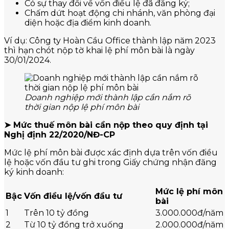
Có sự thay đổi về vốn điều lệ đã đăng ký;
Chấm dứt hoạt động chi nhánh, văn phòng đại
diện hoặc địa điểm kinh doanh.
Ví dụ: Công ty Hoàn Cầu Office thành lập năm 2023
thì hạn chót nộp tờ khai lệ phí môn bài là ngày
30/01/2024.
Doanh nghiệp mới thành lập cần nắm rõ
thời gian nộp lệ phí môn bài
➤ Mức thuế môn bài cần nộp theo quy định tại
Nghị định 22/2020/NĐ-CP
Mức lệ phí môn bài được xác định dựa trên vốn điều
lệ hoặc vốn đầu tư ghi trong Giấy chứng nhận đăng
ký kinh doanh:
Mức lệ phí môn
Bậc
Vốn điều lệ/vốn đầu tư
bài
1
Trên 10 tỷ đồng
3.000.000đ/năm
2
Từ 10 tỷ đồng trở xuống
2.000.000đ/năm