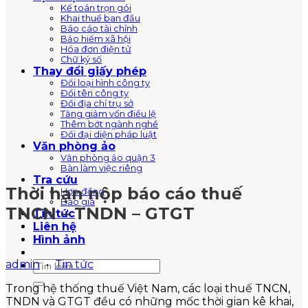
Kế toán trọn gói
Khai thuế ban đầu
Báo cáo tài chính
Bảo hiểm xã hội
Hóa đơn điện tử
Chữ ký số
Thay đổi giấy phép
Đổi loại hình công ty
Đổi tên công ty
Đổi địa chỉ trụ sở
Tăng giảm vốn điều lệ
Thêm bớt ngành nghề
Đổi đại diện pháp luật
Văn phòng ảo
Văn phòng ảo quận 3
Bàn làm việc riêng
Tra cứu
Thời hạn nộp báo cáo thuế
Hợp đồng
Báo giá
TNCN – TNDN – GTGT
Tin tức
Liên hệ
Hình ảnh
admin
•
Tin tức
Trong hệ thống thuế Việt Nam, các loại thuế TNCN,
TNDN và GTGT đều có những mốc thời gian kê khai,