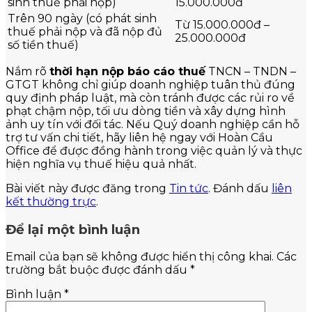
sinh thuế phải nộp)
15.000.000đ
Trên 90 ngày (có phát sinh
Từ 15.000.000đ –
thuế phải nộp và đã nộp đủ
25.000.000đ
số tiền thuế)
Nắm rõ
thời hạn nộp báo cáo thuế
TNCN – TNDN –
GTGT không chỉ giúp doanh nghiệp tuân thủ đúng
quy định pháp luật, mà còn tránh được các rủi ro về
phạt chậm nộp, tối ưu dòng tiền và xây dựng hình
ảnh uy tín với đối tác. Nếu Quý doanh nghiệp cần hỗ
trợ tư vấn chi tiết, hãy liên hệ ngay với Hoàn Cầu
Office để được đồng hành trong việc quản lý và thực
hiện nghĩa vụ thuế hiệu quả nhất.
Bài viết này được đăng trong
Tin tức
. Đánh dấu
liên
kết thường trực
.
Để lại một bình luận
Email của bạn sẽ không được hiển thị công khai.
Các
trường bắt buộc được đánh dấu
*
Bình luận
*