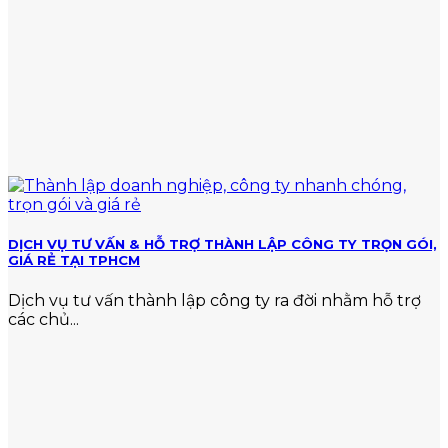
thuế
DỊCH VỤ TƯ VẤN & HỖ TRỢ THÀNH LẬP CÔNG TY TRỌN GÓI,
GIÁ RẺ TẠI TPHCM
Dịch vụ tư vấn thành lập công ty ra đời nhằm hỗ trợ
các chủ...