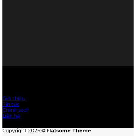
© Hoàn Cầu Office giữ bản quyền nội dung trên
website này
Giới thiệu
Tin tức
Chính sách
Liên hệ
Copyright 2026 ©
Flatsome Theme