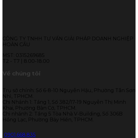
CÔNG TY TNHH TƯ VẤN GIẢI PHÁP DOANH NGHIỆP
HOÀN CẦU
MST: 0315269685
T2 - T7 | 8.00-18.00
Về chúng tôi
Trụ sở chính: Số 6-8-10 Nguyễn Hậu, Phường Tân Sơn
Nhì, TPHCM.
Chi Nhánh 1: Tầng 1, Số 382/17-19 Nguyễn Thị Minh
Khai, Phường Bàn Cờ, TPHCM.
Chi nhánh 2: Tầng 5 Tòa Nhà V-Building, Số 306B
Hồng Lạc, Phường Bảy Hiền, TPHCM.
0901.668.835