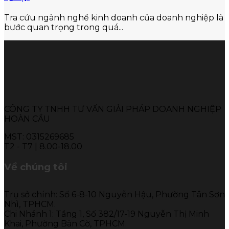
Tra cứu ngành nghề kinh doanh của doanh nghiệp là
bước quan trọng trong quá...
CÔNG TY TNHH TƯ VẤN GIẢI PHÁP DOANH NGHIỆP
HOÀN CẦU
MST: 0315269685
T2 - T7 | 8.00-18.00
Về chúng tôi
Trụ sở chính: Số 6-8-10 Nguyễn Hậu, Phường Tân Sơn
Nhì, TPHCM.
Chi Nhánh 1: Tầng 1, Số 382/17-19 Nguyễn Thị Minh
Khai, Phường Bàn Cờ, TPHCM.