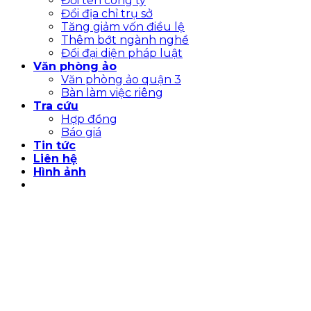
Đổi tên công ty
Đổi địa chỉ trụ sở
Tăng giảm vốn điều lệ
Thêm bớt ngành nghề
Đổi đại diện pháp luật
Văn phòng ảo
Văn phòng ảo quận 3
Bàn làm việc riêng
Tra cứu
Hợp đồng
Báo giá
Tin tức
Liên hệ
Hình ảnh