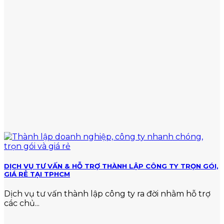
hành
và
vi
mức
vi
nộp
phạm
chuẩn
về
thuế
DỊCH VỤ TƯ VẤN & HỖ TRỢ THÀNH LẬP CÔNG TY TRỌN GÓI,
GIÁ RẺ TẠI TPHCM
Dịch vụ tư vấn thành lập công ty ra đời nhằm hỗ trợ
các chủ...