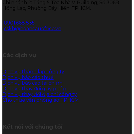
Chi nhánh 2: Tầng 5 Tòa Nhà V-Building, Số 306B
Hồng Lạc, Phường Bảy Hiền, TPHCM.
0901.668.835
cskh@hoancauoffice.vn
Các dịch vụ
Dịch vụ thành lập công ty
Dịch vụ báo cáo thuế
Dịch vụ báo cáo tài chính
Dịch vụ thay đổi giấy phép
Dịch vụ thay đổi địa chỉ công ty
Cho thuê văn phòng ảo TPHCM
Kết nối với chúng tôi