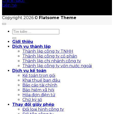
Chính sách
Liên hệ
Copyright 2026 ©
Flatsome Theme
Giới thiệu
Dịch vụ thành lập
Thành lập công ty TNHH
Thành lập công ty cổ phần
Thành lập chi nhánh công ty
Thành lập công ty vốn nước ngoài
Dịch vụ kế toán
Kế toán trọn gói
Khai thuế ban đầu
Báo cáo tài chính
Bảo hiểm xã hội
Hóa đơn điện tử
Chữ ký số
Thay đổi giấy phép
Đổi loại hình công ty