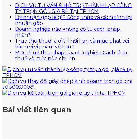
DỊCH VỤ TƯ VẤN & HỖ TRỢ THÀNH LẬP CÔNG
Không
TY TRỌN GÓI, GIÁ RẺ TẠI TPHCM
có
Lợi nhuận gộp là gì? Công thức và cách tính lợi
Không
bình
nhuận gộp
có
luận
Doanh nghiệp nào không có tư cách pháp
ở
Không
bình
nhân?
DỊCH
có
luận
Truy thu thuế là gì? Thời hạn và mức phạt với
ở
VỤ
bình
Không
hành vi vi phạm về thuế
Lợi
TƯ
luận
có
Mức thuế thu nhập doanh nghiệp: Cách tính
ở
nhuận
VẤN
bình
Không
thuế và mức nộp chuẩn
Doanh
gộp
&
luận
có
nghiệp
là
ở
HỖ
bình
nào
gì?
Truy
TRỢ
luận
không
Công
thu
ở
THÀNH
có
thức
thuế
Mức
LẬP
tư
và
là
thuế
CÔNG
cách
cách
gì?
thu
TY
pháp
tính
Thời
nhập
TRỌN
Bài viết liên quan
nhân?
lợi
hạn
doanh
GÓI,
nhuận
và
nghiệp:
GIÁ
gộp
mức
Cách
RẺ
phạt
tính
TẠI
với
thuế
TPHCM