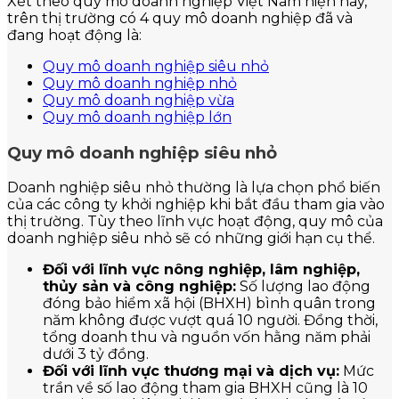
Xét theo quy mô doanh nghiệp Việt Nam hiện nay,
trên thị trường có 4 quy mô doanh nghiệp đã và
đang hoạt động là:
Quy mô doanh nghiệp siêu nhỏ
Quy mô doanh nghiệp nhỏ
Quy mô doanh nghiệp vừa
Quy mô doanh nghiệp lớn
Quy mô doanh nghiệp siêu nhỏ
Doanh nghiệp siêu nhỏ thường là lựa chọn phổ biến
của các công ty khởi nghiệp khi bắt đầu tham gia vào
thị trường. Tùy theo lĩnh vực hoạt động, quy mô của
doanh nghiệp siêu nhỏ sẽ có những giới hạn cụ thể.
Đối với lĩnh vực nông nghiệp, lâm nghiệp,
thủy sản và công nghiệp:
Số lượng lao động
đóng bảo hiểm xã hội (BHXH) bình quân trong
năm không được vượt quá 10 người. Đồng thời,
tổng doanh thu và nguồn vốn hằng năm phải
dưới 3 tỷ đồng.
Đối với lĩnh vực thương mại và dịch vụ:
Mức
trần về số lao động tham gia BHXH cũng là 10