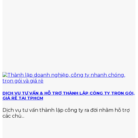
vi
nộp
phạm
chuẩn
về
thuế
DỊCH VỤ TƯ VẤN & HỖ TRỢ THÀNH LẬP CÔNG TY TRỌN GÓI,
GIÁ RẺ TẠI TPHCM
Dịch vụ tư vấn thành lập công ty ra đời nhằm hỗ trợ
các chủ...