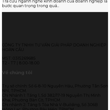
Tra cứu ngành nghề kinh doanh của doanh nghiệp là
bước quan trọng trong quá...
CÔNG TY TNHH TƯ VẤN GIẢI PHÁP DOANH NGHIỆP
HOÀN CẦU
MST: 0315269685
T2 - T7 | 8.00-18.00
Về chúng tôi
Trụ sở chính: Số 6-8-10 Nguyễn Hậu, Phường Tân Sơn
Nhì, TPHCM.
Chi Nhánh 1: Tầng 1, Số 382/17-19 Nguyễn Thị Minh
Khai, Phường Bàn Cờ, TPHCM.
Chi nhánh 2: Tầng 5 Tòa Nhà V-Building, Số 306B
Hồng Lạc, Phường Bảy Hiền, TPHCM.