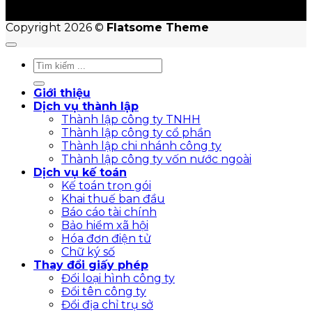
Copyright 2026 ©
Flatsome Theme
Giới thiệu
Dịch vụ thành lập
Thành lập công ty TNHH
Thành lập công ty cổ phần
Thành lập chi nhánh công ty
Thành lập công ty vốn nước ngoài
Dịch vụ kế toán
Kế toán trọn gói
Khai thuế ban đầu
Báo cáo tài chính
Bảo hiểm xã hội
Hóa đơn điện tử
Chữ ký số
Thay đổi giấy phép
Đổi loại hình công ty
Đổi tên công ty
Đổi địa chỉ trụ sở